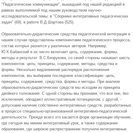
"Педагогические коммуникации", вышедшей под нашей редакцией в
рамках выполняемой под нашим руководством научно-
исследовательской темы: в "Сборнике интегративных педагогических
задач" (69), в работе В.Д.Шартова (525).
Образовательно-дидактические средства педагогической интеграции в
нашем случае представлены компонентами педагогического процесса,
состав которых разнится у различных авторов. Например,
Ю.К.Бабанский в их число включает цель, содержание, формы,
методы и результат. В.С.Безрукова, со своей стороны называет шесть
компонентов: цель, принципы, содержание, методы, средства и
формы. Несколько видоизменив распорядок расположения
компонентов, мы выбираем последнюю классификацию: цель,
принципы, содержание, средства, формы и методы. При анализе
образовательно-дидактических средств мы исходим из принципа
двойного толкования. С одной стороны мы признаем, что все они, без
исключения, обладают иллюстративным потенциалом; с другой, -
допускаем наличие собственно интегративных средств, разработанных
в процессе специально-организованной интегративно-педагогической
деятельности. Прежде всего это касается форм организации обучения,
где сегодня мы имеем интегративный урок, а также содержания
образования, где широкое распространение получили интегративные