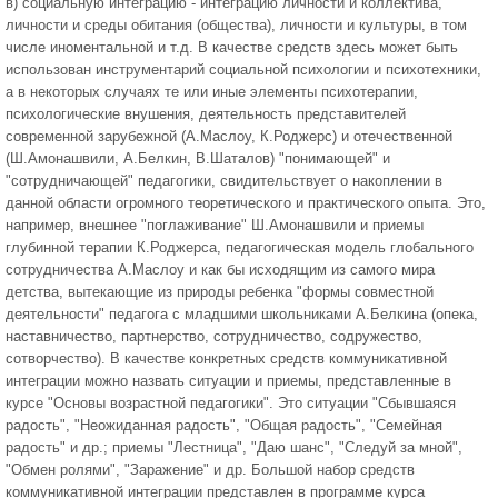
в) социальную интеграцию - интеграцию личности и коллектива,
личности и среды обитания (общества), личности и культуры, в том
числе иноментальной и т.д. В качестве средств здесь может быть
использован инструментарий социальной психологии и психотехники,
а в некоторых случаях те или иные элементы психотерапии,
психологические внушения, деятельность представителей
современной зарубежной (А.Маслоу, К.Роджерс) и отечественной
(Ш.Амонашвили, А.Белкин, В.Шаталов) "понимающей" и
"сотрудничающей" педагогики, свидительствует о накоплении в
данной области огромного теоретического и практического опыта. Это,
например, внешнее "поглаживание" Ш.Амонашвили и приемы
глубинной терапии К.Роджерса, педагогическая модель глобального
сотрудничества А.Маслоу и как бы исходящим из самого мира
детства, вытекающие из природы ребенка "формы совместной
деятельности" педагога с младшими школьниками А.Белкина (опека,
наставничество, партнерство, сотрудничество, содружество,
сотворчество). В качестве конкретных средств коммуникативной
интеграции можно назвать ситуации и приемы, представленные в
курсе "Основы возрастной педагогики". Это ситуации "Сбывшаяся
радость", "Неожиданная радость", "Общая радость", "Семейная
радость" и др.; приемы "Лестница", "Даю шанс", "Следуй за мной",
"Обмен ролями", "Заражение" и др. Большой набор средств
коммуникативной интеграции представлен в программе курса