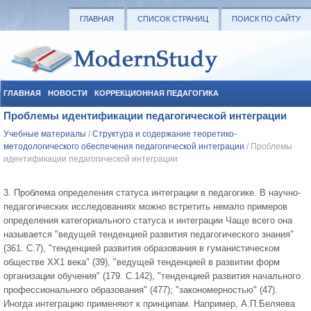
ГЛАВНАЯ
СПИСОК СТРАНИЦ
ПОИСК ПО САЙТУ
ГЛАВНАЯ
НОВОСТИ
КОРРЕКЦИОННАЯ ПЕДАГОГИКА
Проблемы идентификации педагогической интеграции
СОЦИАЛЬНАЯ ПЕДАГОГИКА
УЧЕБНЫЕ МАТЕРИАЛЫ
Учебные материалы
/
Структура и содержание теоретико-
методологического обеспечения педагогической интеграции
/ Проблемы
идентификации педагогической интеграции
3. Проблема определения статуса интеграции в педагогике. В научно-
педагогических исследованиях можно встретить немало примеров
определения категориального статуса и интеграции Чаще всего она
называется "ведущей тенденцией развития педагогического знания"
(361. С.7), "тенденцией развития образования в гуманистическом
обществе ХХ1 века" (39), "ведущей тенденцией в развитии форм
организации обучения" (179. С.142), "тенденцией развития начального
профессионального образования" (477); "закономерностью" (47).
Иногда интеграцию применяют к принципам. Например, А.П.Беляева