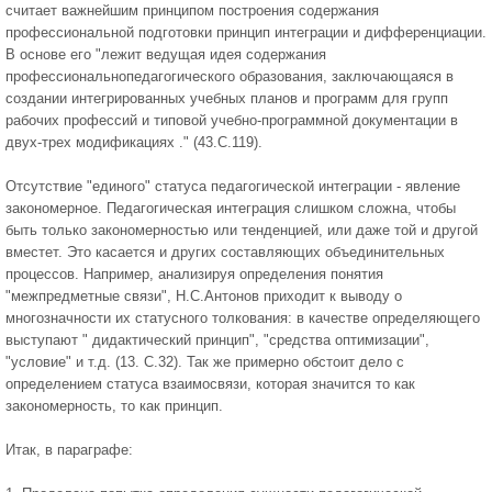
считает важнейшим принципом построения содержания
профессиональной подготовки принцип интеграции и дифференциации.
В основе его "лежит ведущая идея содержания
профессиональнопедагогического образования, заключающаяся в
создании интегрированных учебных планов и программ для групп
рабочих профессий и типовой учебно-программной документации в
двух-трех модификациях ." (43.С.119).
Отсутствие "единого" статуса педагогической интеграции - явление
закономерное. Педагогическая интеграция слишком сложна, чтобы
быть только закономерностью или тенденцией, или даже той и другой
вместет. Это касается и других составляющих объединительных
процессов. Например, анализируя определения понятия
"межпредметные связи", Н.С.Антонов приходит к выводу о
многозначности их статусного толкования: в качестве определяющего
выступают " дидактический принцип", "средства оптимизации",
"условие" и т.д. (13. С.32). Так же примерно обстоит дело с
определением статуса взаимосвязи, которая значится то как
закономерность, то как принцип.
Итак, в параграфе: