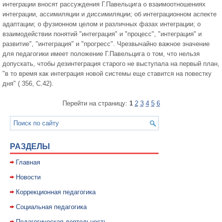
интеграции вносят рассуждения Г.Павельцига о взаимоотношениях
интеграции, ассимиляции и диссимиляции; об интеграционном аспекте
адаптации; о фузионном целом и различных фазах интеграции; о
взаимодействии понятий "интеграция" и "процесс", "интеграция" и
развитие", "интеграция" и "прогресс". Чрезвычайно важное значение
для педагогики имеет положение Г.Павельцига о том, что нельзя
допускать, чтобы дезинтеграция старого не выступала на первый план,
"в то время как интеграция новой системы еще ставится на повестку
дня" ( 356, С.42).
Перейти на страницу:
1
2
3
4
5
6
РАЗДЕЛЫ
Главная
Новости
Коррекционная педагогика
Социальная педагогика
Педагогическая деятельность