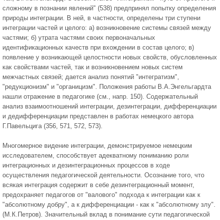
сложному в познании явлений" (538) предпринял попытку определения
природы интеграции. В ней, в частности, определены три ступени
интеграции частей и целого: а) возникновение системы связей между
частями; б) утрата частями своих первоначальных
идентификационных качеств при вхождении в состав целого; в)
появление у возникающей целостности новых свойств, обусловленных
как свойствами частей, так и возникновением новых систем
межчастных связей; дается анализ понятий "интегратизм",
"редукционизм" и "органицизм". Положения работы В.А.Энгельгардта
нашли отражение в педагогике (см., напр. 150). Содержательный
анализ взаимоотношений интеграции, дезинтеграции, дифференциации
и дедифференциации представлен в работах немецкого автора
Г.Павельцига (356, 571, 572, 573).
Многомерное видение интеграции, демонстрируемое немецким
исследователем, способствует адекватному пониманию роли
интеграционных и дезинтеграционных процессов в ходе
осуществления педагогической деятельности. Осознание того, что
всякая интеграция содержит в себе дезинтеграционный момент,
предохраняет педагогов от "валового" подхода к интеграции как к
"абсолютному добру", а к дифференциации - как к "абсолютному злу".
(М.К.Петров). Значительный вклад в понимание сути педагогической