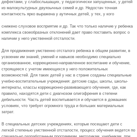
дефектами, у слабослышащих, у педагогически запущенных, у детей
из малокультурных двуязычных семей и др. Недостач точная
контактность ярко выражена у аутичных детей, у тех, у кого
снижено слуховое восприятие и др. Так что только наличие у ребенка
комплекса своеобразных отклонений дает право поставить вопрос о
наличии у него умственной отсталости.
Для продвижения умственно отсталого ребенка в общем развитии, в
усвоении им знаний, умений и навыков необходимо специально
организованное, коррекционно-направленное воспитание и обучение,
строящееся с учетом имеющихся у него положительных
возможностей. Для таких детей у нас в стране созданы специальные
учебно-воспитательные учреждения: детские сады, школы, школы-
интернаты, классы коррекционно-развивающего обучения, где, как
правило, находятся дети с диагнозом олигофрения в степени
дебильности. Часть детей воспитывается и обучается в домашних
условиях, что требует огромного труда и больших материальных
затрат.
В специальных детских учреждениях, которые посещают дети с
легкой степенью умственной отсталости, процесс обучения ведется по
специально разработанным программам, методикам, учебникам, при