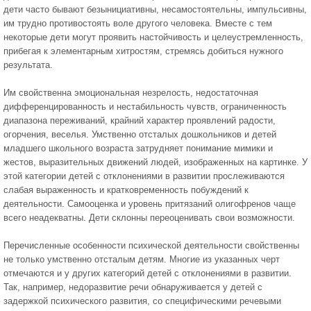
дети часто бывают безынициативны, несамостоятельны, импульсивны,
им трудно противостоять воле другого человека. Вместе с тем
некоторые дети могут проявить настойчивость и целеустремленность,
прибегая к элементарным хитростям, стремясь добиться нужного
результата.
Им свойственна эмоциональная незрелость, недостаточная
дифференцированность и нестабильность чувств, ограниченность
диапазона переживаний, крайний характер проявлений радости,
огорчения, веселья. Умственно отсталых дошкольников и детей
младшего школьного возраста затрудняет понимание мимики и
жестов, выразительных движений людей, изображенных на картинке. У
этой категории детей с отклонениями в развитии прослеживаются
слабая выраженность и кратковременность побуждений к
деятельности. Самооценка и уровень притязаний олигофренов чаще
всего неадекватны. Дети склонны переоценивать свои возможности.
Перечисленные особенности психической деятельности свойственны
не только умственно отсталым детям. Многие из указанных черт
отмечаются и у других категорий детей с отклонениями в развитии.
Так, например, недоразвитие речи обнаруживается у детей с
задержкой психического развития, со специфическими речевыми