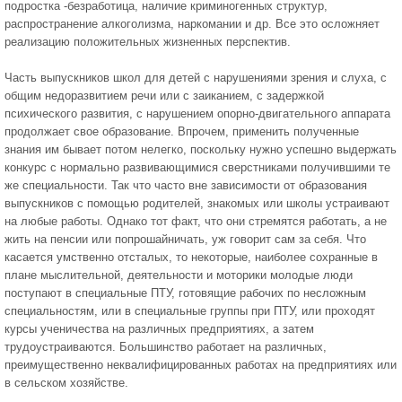
подростка -безработица, наличие криминогенных структур,
распространение алкоголизма, наркомании и др. Все это осложняет
реализацию положительных жизненных перспектив.
Часть выпускников школ для детей с нарушениями зрения и слуха, с
общим недоразвитием речи или с заиканием, с задержкой
психического развития, с нарушением опорно-двигательного аппарата
продолжает свое образование. Впрочем, применить полученные
знания им бывает потом нелегко, поскольку нужно успешно выдержать
конкурс с нормально развивающимися сверстниками получившими те
же специальности. Так что часто вне зависимости от образования
выпускников с помощью родителей, знакомых или школы устраивают
на любые работы. Однако тот факт, что они стремятся работать, а не
жить на пенсии или попрошайничать, уж говорит сам за себя. Что
касается умственно отсталых, то некоторые, наиболее сохранные в
плане мыслительной, деятельности и моторики молодые люди
поступают в специальные ПТУ, готовящие рабочих по несложным
специальностям, или в специальные группы при ПТУ, или проходят
курсы ученичества на различных предприятиях, а затем
трудоустраиваются. Большинство работает на различных,
преимущественно неквалифицированных работах на предприятиях или
в сельском хозяйстве.