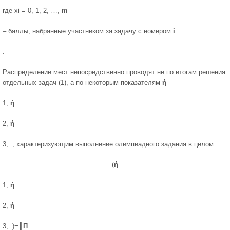
где xi = 0, 1, 2, …,
m
– баллы, набранные участником за задачу с номером
i
.
Распределение мест непосредственно проводят не по итогам решения
от­дельных задач (1), а по некоторым показателям
ή
1,
ή
2,
ή
3, ., характеризу­ющим выполнение олимпиадного задания в целом:
(
ή
1,
ή
2,
ή
3, .)=║
П