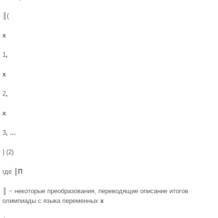
║(
x
1
,
x
2
,
x
3
, …
) (2)
где ║
П
║ − некоторые преобразования, переводящие описание итогов
олимпиа­ды с языка переменных
х