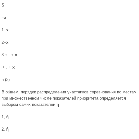
S
=
х
1+
х
2+
х
3 + . +
х
i+ . +
х
n (3)
В общем, порядок распределения участников соревнования по мес­там
при множественном числе показателей приоритета определяется
выбо­ром самих показателей
ή
1,
ή
2,
ή