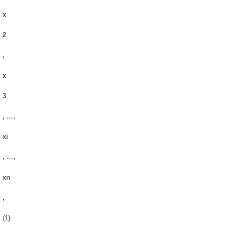
x
2
,
x
3
, …,
xi
, …,
xn
,
(1)