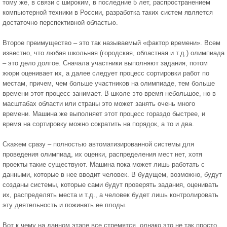
тому же, в связи с широким, в последние 5 лет, распространением
компьютерной техники в России, разработка таких систем является
достаточно перспективной областью.
Второе преимущество – это так называемый «фактор времени». Всем
известно, что любая школьная (городская, областная и т.д.) олимпиада
– это дело долгое. Сначала участники выполняют задания, потом
жюри оценивает их, а далее следует процесс сортировки работ по
местам, причем, чем больше участников на олимпиаде, тем больше
времени этот процесс занимает. В школе это время небольшое, но в
масштабах области или страны это может занять очень много
времени. Машина же выполняет этот процесс гораздо быстрее, и
время на сортировку можно сократить на порядок, а то и два.
Скажем сразу – полностью автоматизированной системы для
проведения олимпиад, их оценки, распределения мест нет, хотя
проекты такие существуют. Машина пока может лишь работать с
данными, которые в нее вводит человек. В будущем, возможно, будут
созданы системы, которые сами будут проверять задания, оценивать
их, распределять места и т.д., а человек будет лишь контролировать
эту деятельность и пожинать ее плоды.
Вот к чему на данном этапе все стремятся, однако это не так просто