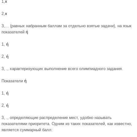
1,
х
2,
х
3,… (равных набранным баллам за отдельно взятые задачи), на язык
показателей
ή
1,
ή
2,
ή
3, ., характеризующих выпол­нение всего олимпиадного задания.
Показатели
ή
1,
ή
2,
ή
3, ., определяющие распределение мест, удобно называть
показателями приоритета. Одним из таких показателей, как изве­стно,
является суммарный балл: