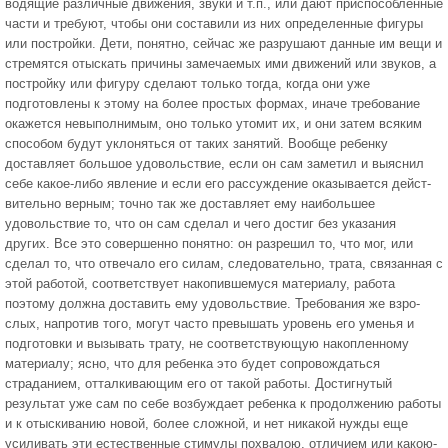
водящие различные движения, звуки и т.п., или дают приспособленные
части и требуют, чтобы они составили из них определенные фигуры
или постройки. Дети, понят­но, сейчас же разрушают данные им вещи и
стремятся отыскать причины замечаемых ими движений или звуков, а
постройку или фигуру сделают только тогда, когда они уже
подготовлены к этому на более простых формах, иначе требование
окажется невыполнимым, оно только утомит их, и они затем всяким
способом будут уклоняться от таких занятий. Вообще ребенку
доставляет большое удовольствие, если он сам заметил и выяснил
себе какое-либо явление и если его рассуждение оказывается дейст­
вительно верным; точно так же доставляет ему наиболь­шее
удовольствие то, что он сам сделал и чего достиг без указания
других. Все это совершенно понятно: он разрешил то, что мог, или
сделал то, что отвечало его силам, следовательно, трата, связанная с
этой работой, соответствует накопившемуся материалу, работа
поэтому должна доставить ему удовольствие. Требования же взро­
слых, напротив того, могут часто превышать уровень его уменья и
подготовки и вызывать трату, не соответствую­щую накопленному
материалу; ясно, что для ребенка это будет сопровождаться
страданием, отталкивающим его от такой работы. Достигнутый
результат уже сам по себе возбуждает ребенка к продолжению работы
и к отыскиванию новой, более сложной, и нет никакой нужды еще
усиливать эти естественные стимулы похвалою, отличием или какою-