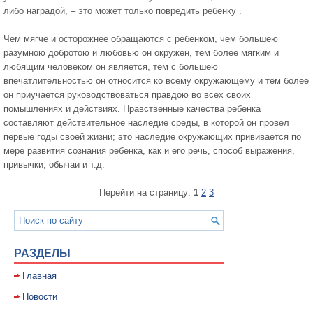
либо наградой, – это может только по­вредить ребенку .
Чем мягче и осторожнее обращаются с ребенком, чем большею
разумною добротою и любовью он окружен, тем более мягким и
любящим человеком он является, тем с большею
впечатлительностью он относится ко все­му окружающему и тем более
он приучается руководст­воваться правдою во всех своих
помышлениях и дейст­виях. Нравственные качества ребенка
составляют дейст­вительное наследие среды, в которой он провел
первые годы своей жизни; это наследие окружающих привива­ется по
мере развития сознания ребенка, как и его речь, способ выражения,
привычки, обычаи и т.д.
Перейти на страницу:
1
2
3
РАЗДЕЛЫ
Главная
Новости