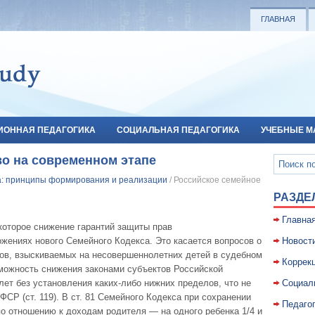
ГЛАВНАЯ
ИОННАЯ ПЕДАГОГИКА
СОЦИАЛЬНАЯ ПЕДАГОГИКА
УЧЕБНЫЕ М
во на современном этапе
: принципы формирования и реализации
/ Российское семейное
РАЗДЕ
Главна
екоторое снижение гарантий защиты прав
жениях нового Семейного Кодекса. Это касается вопросов о
Новост
тов, взыскиваемых на несовершеннолетних детей в судебном
Коррекц
зможность снижения законами субъектов Российской
лет без установления каких-либо нижних пределов, что не
Социал
СР (ст. 119). В ст. 81 Семейного Кодекса при сохранении
Педаго
о отношению к доходам родителя — на одного ребенка 1/4 и