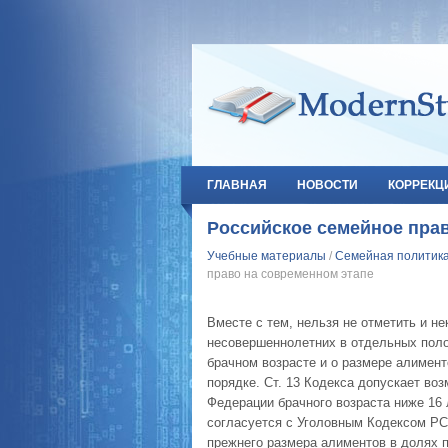
ГЛАВНАЯ
НОВОСТИ
КОРРЕКЦ
Российское семейное пра
Учебные материалы
/
Семейная политика
право на современном этапе
Вместе с тем, нельзя не отметить и н
несовершеннолетних в отдельных поло
брачном возрасте и о размере алимен
порядке. Ст. 13 Кодекса допускает во
Федерации брачного возраста ниже 16 
согласуется с Уголовным Кодексом РСФ
прежнего размера алиментов в долях п