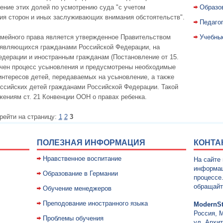
шение этих долей по усмотрению суда "с учетом
Образо
ия сторон и иных заслуживающих внимания обстоятельств".
Педаго
мейного права является утвержденное Правительством
Учебны
 являющихся гражданами Российской Федерации, на
дерации и иностранным гражданам (Постановление от 15.
дочен процесс усыновления и предусмотрены необходимые
интересов детей, передаваемых на усыновление, а также
оссийских детей гражданами Российской Федерации. Такой
жениям ст. 21 Конвенции ООН о правах ребенка.
рейти на страницу:
1
2
3
ПОЛЕЗНАЯ ИНФОРМАЦИЯ
КОНТА
Нравственное воспитание
На сайте
информац
Образование в Германии
процессе
обращайт
Обучение менеджеров
Преподование иностранного языка
ModernSt
Россия, 
Проблемы обучения
ул. Архит