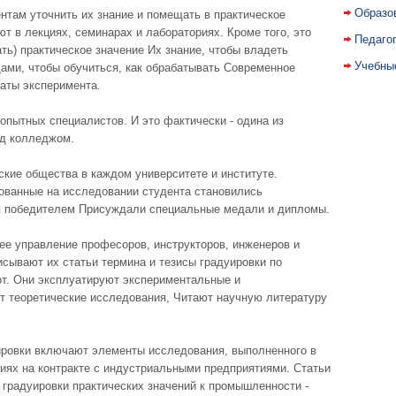
Образо
нтам уточнить их знание и помещать в практическое
ют в лекциях, семинарах и лабораториях. Кроме того, это
Педаго
ть) практическое значение Их знание, чтобы владеть
Учебны
ми, чтобы обучиться, как обрабатывать Современное
таты эксперимента.
опытных специалистов. И это фактически - одина из
ед колледжом.
кие общества в каждом университете и институте.
нованные на исследовании студента становились
 победителем Присуждали специальные медали и дипломы.
ее управление професоров, инструкторов, инженеров и
исывают их статьи термина и тезисы градуировки по
т. Они эксплуатируют экспериментальные и
т теоретические исследования, Читают научную литературу
уировки включают элементы исследования, выполненного в
ях на контракте с индустриальными предприятиями. Статьи
 градуировки практических значений к промышленности -