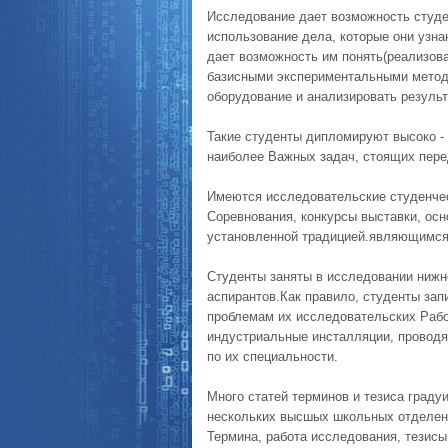
Исследование дает возможность студе
использование дела, которые они узна
дает возможность им понять(реализова
базисными экспериментальными метода
оборудование и анализировать резуль
Такие студенты дипломируют высоко - 
наиболее Важных задач, стоящих пер
Имеются исследовательские студенчес
Соревнования, конкурсы выставки, ос
установленной традицией.являющимся
Студенты заняты в исследовании нижн
аспирантов.Как правило, студенты зап
проблемам их исследовательских Рабо
индустриальные инсталляции, проводя
по их специальности.
Много статей терминов и тезиса град
нескольких высшых школьных отделени
Термина, работа исследования, тезисы