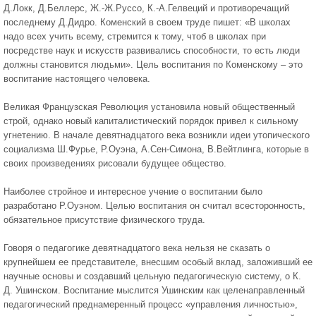
Д.Локк, Д.Беллерс, Ж.-Ж.Руссо, К.-А.Гелвеций и противоречащий
последнему Д.Дидро. Коменский в своем труде пишет: «В школах
надо всех учить всему, стремится к тому, чтоб в школах при
посредстве наук и искусств развивались способности, то есть люди
должны становится людьми». Цель воспитания по Коменскому – это
воспитание настоящего человека.
Великая Французская Революция установила новый общественный
строй, однако новый капиталистический порядок привел к сильному
угнетению. В начале девятнадцатого века возникли идеи утопического
социализма Ш.Фурье, Р.Оуэна, А.Сен-Симона, В.Вейтлинга, которые в
своих произведениях рисовали будущее общество.
Наиболее стройное и интересное учение о воспитании было
разработано Р.Оуэном. Целью воспитания он считал всесторонность,
обязательное присутствие физического труда.
Говоря о педагогике девятнадцатого века нельзя не сказать о
крупнейшем ее представителе, внесшим особый вклад, заложивший ее
научные основы и создавший цельную педагогическую систему, о К.
Д. Ушинском. Воспитание мыслится Ушинским как целенаправленный
педагогический преднамеренный процесс «управления личностью»,