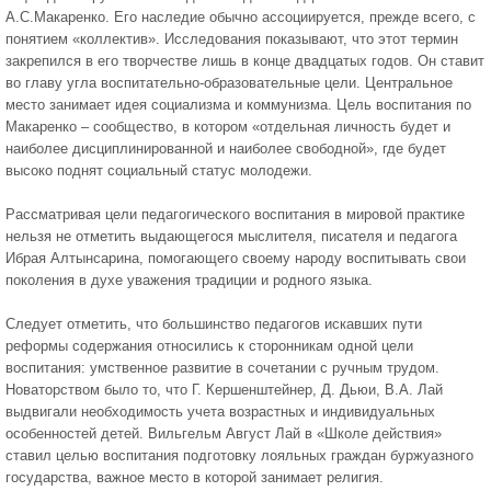
А.С.Макаренко. Его наследие обычно ассоциируется, прежде всего, с
понятием «коллектив». Исследования показывают, что этот термин
закрепился в его творчестве лишь в конце двадцатых годов. Он ставит
во главу угла воспитательно-образовательные цели. Центральное
место занимает идея социализма и коммунизма. Цель воспитания по
Макаренко – сообщество, в котором «отдельная личность будет и
наиболее дисциплинированной и наиболее свободной», где будет
высоко поднят социальный статус молодежи.
Рассматривая цели педагогического воспитания в мировой практике
нельзя не отметить выдающегося мыслителя, писателя и педагога
Ибрая Алтынсарина, помогающего своему народу воспитывать свои
поколения в духе уважения традиции и родного языка.
Следует отметить, что большинство педагогов искавших пути
реформы содержания относились к сторонникам одной цели
воспитания: умственное развитие в сочетании с ручным трудом.
Новаторством было то, что Г. Кершенштейнер, Д. Дьюи, В.А. Лай
выдвигали необходимость учета возрастных и индивидуальных
особенностей детей. Вильгельм Август Лай в «Школе действия»
ставил целью воспитания подготовку лояльных граждан буржуазного
государства, важное место в которой занимает религия.