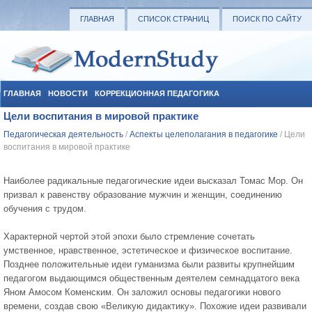
ГЛАВНАЯ
СПИСОК СТРАНИЦ
ПОИСК ПО САЙТУ
ГЛАВНАЯ
НОВОСТИ
КОРРЕКЦИОННАЯ ПЕДАГОГИКА
Цели воспитания в мировой практике
СОЦИАЛЬНАЯ ПЕДАГОГИКА
УЧЕБНЫЕ МАТЕРИАЛЫ
Педагогическая деятельность
/
Аспекты целеполагания в педагогике
/ Цели
воспитания в мировой практике
Наиболее радикальные педагогические идеи высказал Томас Мор. Он
призвал к равенству образование мужчин и женщин, соединению
обучения с трудом.
Характерной чертой этой эпохи было стремление сочетать
умственное, нравственное, эстетическое и физическое воспитание.
Позднее положительные идеи гуманизма были развиты крупнейшим
педагогом выдающимся общественным деятелем семнадцатого века
Яном Амосом Коменским. Он заложил основы педагогики нового
времени, создав свою «Великую дидактику». Похожие идеи развивали