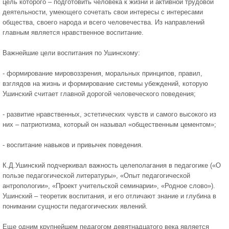
цель которого – подготовить человека к жизни и активной трудовой
деятельности, умеющего сочетать свои интересы с интересами
общества, своего народа и всего человечества. Из направлений
главным является нравственное воспитание.
Важнейшие цели воспитания по Ушинскому:
- формирование мировоззрения, моральных принципов, правил,
взглядов на жизнь и формирование системы убеждений, которую
Ушинский считает главной дорогой человеческого поведения;
- развитие нравственных, эстетических чувств и самого высокого из
них – патриотизма, который он называл «общественным цементом»;
- воспитание навыков и привычек поведения.
К.Д.Ушинский подчеркивал важность целеполагания в педагогике («О
пользе педагогической литературы», «Опыт педагогической
антропологии», «Проект учительской семинарии», «Родное слово»).
Ушинский – теоретик воспитания, и его отличают знание и глубина в
понимании сущности педагогических явлений.
Еще одним крупнейшем педагогом девятнадцатого века является