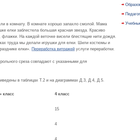
Образо
Педаго
Учебны
и в комнату. В комнате хорошо запахло смолой. Мама
шке елки заблестела большая красная звезда. Красиво
, флажки. На каждой веточке висели блестящие нити дождя.
оках труда мы делали игрушки для елки. Шили костюмы и
разднике елки».
Переработка витражей
услуги переработки.
трольного среза совпадают с указанными для
ведены в таблицах Т.2 и на диаграммах Д.3, Д.4, Д.5.
» класс
4 класс
15
4
4