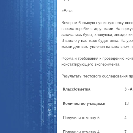
«Елка
Вечером большую пушистую елку внесл
внесла коробки с игрушками. На верху
закачались бусы, хлопушки, звездочки
В школе у нас тоже будет елка. На ур
маски для выступления на школьном п
Форма и требования к проведению кон
констатирующего эксперимента.
Результаты тестового обследования при
Класс/отметка
3 «А
Количество учащихся
13
Получили отметку 5
4
Получили отметку 4
7