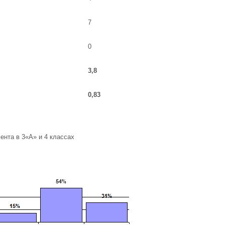
7
0
3,8
0,83
ента в 3«А» и 4 классах