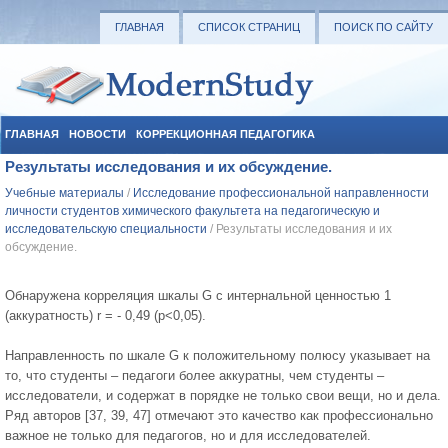
ГЛАВНАЯ
СПИСОК СТРАНИЦ
ПОИСК ПО САЙТУ
ГЛАВНАЯ
НОВОСТИ
КОРРЕКЦИОННАЯ ПЕДАГОГИКА
Результаты исследования и их обсуждение.
СОЦИАЛЬНАЯ ПЕДАГОГИКА
УЧЕБНЫЕ МАТЕРИАЛЫ
Учебные материалы
/
Исследование профессиональной направленности
личности студентов химического фaкультета на педагогическую и
исследовательскую специальности
/ Результаты исследования и их
обсуждение.
Обнаружена корреляция шкалы G с интернальной ценностью 1
(аккуратность) r = - 0,49 (р<0,05).
Направленность по шкале G к положительному полюсу указывает на
то, что студенты – педагоги более аккуратны, чем студенты –
исследователи, и содержат в порядке не только свои вещи, но и дела.
Ряд авторов [37, 39, 47] отмечают это качество как профессионально
важное не только для педагогов, но и для исследователей.