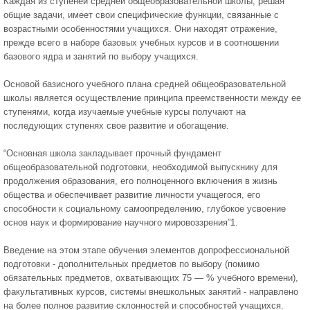
Каждая из ступеней средней общеобразовательной школы, решая
общие задачи, имеет свои специфические функции, связанные с
возрастными особенностями учащихся. Они находят отражение,
прежде всего в наборе базовых учебных курсов и в соотношении
базового ядра и занятий по выбору учащихся.
Основой базисного учебного плана средней общеобразовательной
школы является осуществление принципа преемственности между ее
ступенями, когда изучаемые учебные курсы получают на
последующих ступенях свое развитие и обогащение.
“Основная школа закладывает прочный фундамент
общеобразовательной подготовки, необходимой выпускнику для
продолжения образования, его полноценного включения в жизнь
общества и обеспечивает развитие личности учащегося, его
способности к социальному самоопределению, глубокое усвоение
основ наук и формирование научного мировоззрения”1.
Введение на этом этапе обучения элементов допрофессиональной
подготовки - дополнительных предметов по выбору (помимо
обязательных предметов, охватывающих 75 — % учебного времени),
факультативных курсов, системы внешкольных занятий - направлено
на более полное развитие склонностей и способностей учащихся.