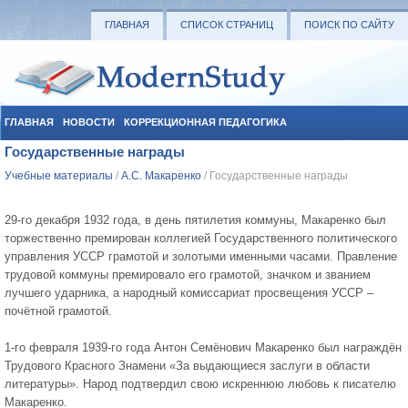
ГЛАВНАЯ
СПИСОК СТРАНИЦ
ПОИСК ПО САЙТУ
ГЛАВНАЯ
НОВОСТИ
КОРРЕКЦИОННАЯ ПЕДАГОГИКА
Государственные награды
СОЦИАЛЬНАЯ ПЕДАГОГИКА
УЧЕБНЫЕ МАТЕРИАЛЫ
Учебные материалы
/
А.С. Макаренко
/ Государственные награды
29-го декабря 1932 года, в день пятилетия коммуны, Макаренко был
торжественно премирован коллегией Государственного политического
управления УССР грамотой и золотыми именными часами. Правление
трудовой коммуны премировало его грамотой, значком и званием
лучшего ударника, а народный комиссариат просвещения УССР –
почётной грамотой.
1-го февраля 1939-го года Антон Семёнович Макаренко был награждён
Трудового Красного Знамени «За выдающиеся заслуги в области
литературы». Народ подтвердил свою искреннюю любовь к писателю
Макаренко.