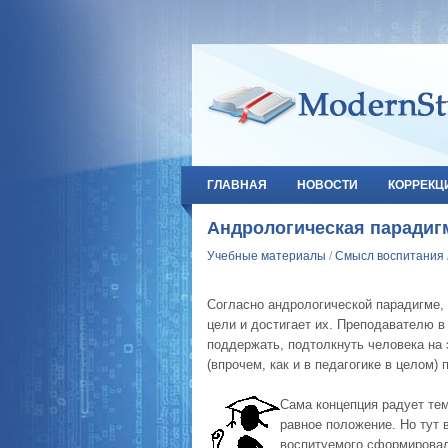
ГЛАВНАЯ
НОВОСТИ
КОРРЕКЦ
Андрологическая парадиг
Учебные материалы
/
Смысл воспитания
Согласно андрологической парадигме, 
цели и достигает их. Преподавателю в
поддержать, подтолкнуть человека на 
(впрочем, как и в педагогике в целом
Сама концепция радует тем
равное положение. Но тут в
воспитуемого сформировал