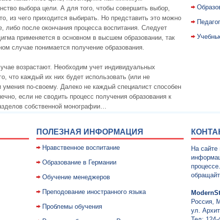
Образо
ство выбора цели. А для того, чтобы совершить выбор,
то, из чего приходится выбирать. Но представить это можно
Педаго
е, либо после окончания процесса воспитания. Следует
Учебны
дигма применяется в основном в высшем образовании, так
ном случае понимается получение образования.
лучае возрастают. Необходим учет индивидуальных
о, что каждый их них будет использовать (или не
и умения по-своему. Далеко не каждый специалист способен
нечно, если не сводить процесс получения образования к
разделов собственной монографии…
ПОЛЕЗНАЯ ИНФОРМАЦИЯ
КОНТА
Нравственное воспитание
На сайте
информац
Образование в Германии
процессе
обращайт
Обучение менеджеров
Преподование иностранного языка
ModernSt
Россия, 
Проблемы обучения
ул. Архит
Тел: 124-