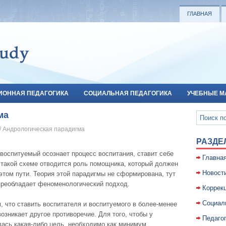
ГЛАВНАЯ
ИОННАЯ ПЕДАГОГИКА
СОЦИАЛЬНАЯ ПЕДАГОГИКА
УЧЕБНЫЕ М
ма
/ Андрологическая парадигма
РАЗДЕ
воспитуемый осознает процесс воспитания, ставит себе
Главна
 такой схеме отводится роль помощника, который должен
Новост
этом пути. Теория этой парадигмы не сформирована, тут
) преобладает феноменологический подход.
Коррекц
Социал
, что ставить воспитателя и воспитуемого в более-менее
озникает другое противоречие. Для того, чтобы у
Педаго
ась какая-либо цель, необходимо как минимум