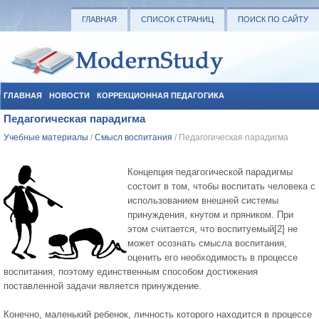
ГЛАВНАЯ
СПИСОК СТРАНИЦ
ПОИСК ПО САЙТУ
ГЛАВНАЯ
НОВОСТИ
КОРРЕКЦИОННАЯ ПЕДАГОГИКА
Педагогическая парадигма
СОЦИАЛЬНАЯ ПЕДАГОГИКА
УЧЕБНЫЕ МАТЕРИАЛЫ
Учебные материалы
/
Смысл воспитания
/ Педагогическая парадигма
Концепция педагогической парадигмы
состоит в том, чтобы воспитать человека с
использованием внешней системы
принуждения, кнутом и пряником. При
этом считается, что воспитуемый[2] не
может осознать смысла воспитания,
оценить его необходимость в процессе
воспитания, поэтому единственным способом достижения
поставленной задачи является принуждение.
Конечно, маленький ребенок, личность которого находится в процессе