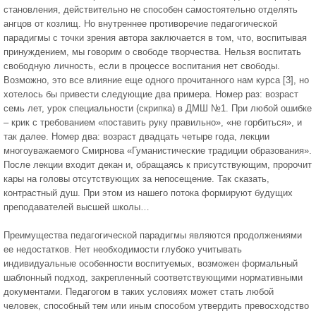
становления, действительно не способен самостоятельно отделять
ангцов от козлищ. Но внутреннее противоречие педагогической
парадигмы с точки зрения автора заключается в том, что, воспитывая
принуждением, мы говорим о свободе творчества. Нельзя воспитать
свободную личность, если в процессе воспитания нет свободы.
Возможно, это все влияние еще одного прочитанного нам курса [3], но
хотелось бы привести следующие два примера. Номер раз: возраст
семь лет, урок специальности (скрипка) в ДМШ №1. При любой ошибке
– крик с требованием «поставить руку правильно», «не горбиться», и
так далее. Номер два: возраст двадцать четыре года, лекции
многоуважаемого Смирнова «Гуманистические традиции образования».
После лекции входит декан и, обращаясь к присутствующим, пророчит
кары на головы отсутствующих за непосещение. Так сказать,
контрастный душ. При этом из нашего потока формируют будущих
преподавателей высшей школы…
Преимущества педагогической парадигмы являются продолжениями
ее недостатков. Нет необходимости глубоко учитывать
индивидуальные особенности воспитуемых, возможен формальный
шаблонный подход, закрепленный соответствующими нормативными
документами. Педагогом в таких условиях может стать любой
человек, способный тем или иным способом утвердить превосходство