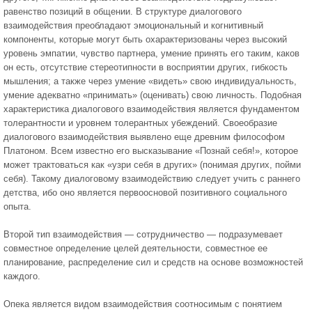
равенство позиций в общении. В структуре диалогового
взаимодействия преобладают эмоциональный и когнитивный
компоненты, которые могут быть охарактеризованы через высокий
уровень эмпатии, чувство партнера, умение принять его таким, каков
он есть, отсутствие стереотипности в восприятии других, гибкость
мышления; а также через умение «видеть» свою индивидуальность,
умение адекватно «принимать» (оценивать) свою личность. Подобная
характеристика диалогового взаимодействия является фундаментом
толерантности и уровнем толерантных убеждений. Своеобразие
диалогового взаимодействия выявлено еще древним философом
Платоном. Всем известно его высказывание «Познай себя!», которое
может трактоваться как «узри себя в других» (понимая других, пойми
себя). Такому диалоговому взаимодействию следует учить с раннего
детства, ибо оно является первоосновой позитивного социального
опыта.
Второй тип взаимодействия — сотрудничество — подразумевает
совместное определение целей деятельности, совместное ее
планирование, распределение сил и средств на основе возможностей
каждого.
Опека является видом взаимодействия соотносимым с понятием