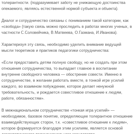
толерантности. (подразумевает заботу не унижающую достоинства
опекаемого, являясь естественной нормой субъекта и объекта).
Диалог и сотрудничество связаны с пониманием такой категории, как
«свобода» (такую связь можно проследить в работах многих ученых, в
частности С.Соловейчика, В.Матвеева, О.Газмана, И.Иванова).
Характеризуя эту связь, необходимо уделить внимание ведущей
мысли теоретиков и практиков педагогики сотрудничества:
«Если предоставить детям полную свободу, но не создать при этом
отношения сотрудничества, то выпадает главное в воспитании
внутренне свободного человека — обострение совести. Именно в
сотрудничестве, в желании работать вместе, в тонкой игре усилий
каждого, во взаимном побуждении, которое делает ненужной
требовательность, и рождается совестливое отношение к людям,
работе, обязанностям».
В межнациональном сотрудничестве «тонкая игра усилий» —
необходимое, базовое понятие, определяющее толерантное отношение
взаимодействующих сторон, т.к. «совестливое отношение к людям»,
которое формируется благодаря этим усилиям, является основой