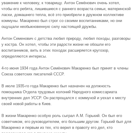
уважение к человеку, к товарищу. Антон Семёнович очень хотел,
чтобы его ребята, лишившиеся с раннего возраста семьи, материнской
ласки, домашнего тепла, всё это приобрели в дружном коллективе
коммуны. Макаренко был строг со своими воспитанниками, но они
ощущали необыкновенную силу настоящей дружбы.
Антон Семенович с детства любил природу, любил походы, разговоры
у костра. Он хотел, чтобы эти радости жизни не обошли его
воспитанников, вить в этих походах расширяется кругозор,
определяются интересы.
4-го июня 1934 года Антон Семёнович Макаренко был принят в члены
Союза советских писателей СССР.
В июле 1935-го года Макаренко был назначен на должность
помощника Отдела трудовых колоний Народного комиссариата
внутренних дел УССР. Он распрощался с коммуной и уехал к месту
своей новой работы в Киев.
В жизни Макаренко особую роль сыграл А.М. Горький. Он был его
советчиком, его руководителем, его большим другом. Горький был для
Макаренко и первым из тех, кто верил в правоту его дел, кто