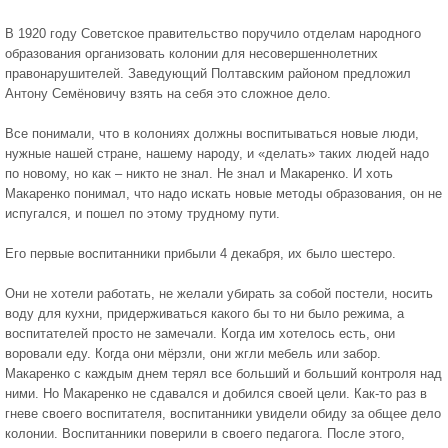
В 1920 году Советское правительство поручило отделам народного
образования организовать колонии для несовершеннолетних
правонарушителей. Заведующий Полтавским районом предложил
Антону Семёновичу взять на себя это сложное дело.
Все понимали, что в колониях должны воспитываться новые люди,
нужные нашей стране, нашему народу, и «делать» таких людей надо
по новому, но как – никто не знал. Не знал и Макаренко. И хоть
Макаренко понимал, что надо искать новые методы образования, он не
испугался, и пошел по этому трудному пути.
Его первые воспитанники прибыли 4 декабря, их было шестеро.
Они не хотели работать, не желали убирать за собой постели, носить
воду для кухни, придерживаться какого бы то ни было режима, а
воспитателей просто не замечали. Когда им хотелось есть, они
воровали еду. Когда они мёрзли, они жгли мебель или забор.
Макаренко с каждым днем терял все больший и больший контроля над
ними. Но Макаренко не сдавался и добился своей цели. Как-то раз в
гневе своего воспитателя, воспитанники увидели обиду за общее дело
колонии. Воспитанники поверили в своего педагога. После этого,