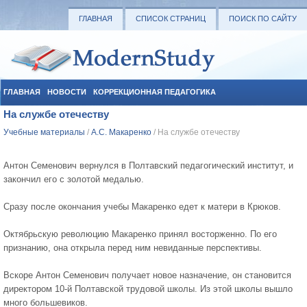
ГЛАВНАЯ
СПИСОК СТРАНИЦ
ПОИСК ПО САЙТУ
ГЛАВНАЯ
НОВОСТИ
КОРРЕКЦИОННАЯ ПЕДАГОГИКА
На службе отечеству
СОЦИАЛЬНАЯ ПЕДАГОГИКА
УЧЕБНЫЕ МАТЕРИАЛЫ
Учебные материалы
/
А.С. Макаренко
/ На службе отечеству
Антон Семенович вернулся в Полтавский педагогический институт, и
закончил его с золотой медалью.
Сразу после окончания учебы Макаренко едет к матери в Крюков.
Октябрьскую революцию Макаренко принял восторженно. По его
признанию, она открыла перед ним невиданные перспективы.
Вскоре Антон Семенович получает новое назначение, он становится
директором 10-й Полтавской трудовой школы. Из этой школы вышло
много большевиков.