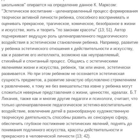
школьников" опирается на определение данное К. Марксом:
"Эстетическое воспитание - целенаправленный процесс формирования
творчески активной личности ребенка, способного воспринимать и
оценивать прекрасное, трагическое, комическое, безобразное в жизни
и искусстве, жить и творить "по законам красоты" (13; 51). Автор
подчеркивает ведущую роль целенаправленного педагогического
воздействия в эстетическом становлении ребенка. Например, развитие
у ребенка эстетического отношения к действительности и искусству,
как и развитие его интеллекта, возможно как неуправляемый,
стихийный и спонтанный процесс. Общаясь с эстетическими
явлениями жизни и искусства, ребенок, так или иначе, эстетически
развивается. Но при этом ребенком не осознается эстетическая
сущность предметов, а развитие зачастую обусловлено стремлением
к развлечению, к тому же без вмешательства извне у ребенка могут
сложиться неверные представления о жизни, ценностях, идеалах. Б.Т
Лихачев, также как и многие другие педагоги и психологи, считает, что
только целенаправленное педагогическое эстетико-воспитательное
воздействие, вовлечение детей в разнообразную художественную
творческую деятельность способны развить их сенсорную сферу,
обеспечить глубокое постижение эстетических явлений, поднять до
понимания подлинного искусства, красоты действительности и
прекрасного в человеческой личности (13; 42).