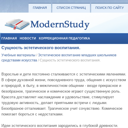
ГЛАВНАЯ
СПИСОК СТРАНИЦ
ПОИСК ПО САЙТУ
ГЛАВНАЯ
НОВОСТИ
КОРРЕКЦИОННАЯ ПЕДАГОГИКА
Сущность эстетического воспитания.
СОЦИАЛЬНАЯ ПЕДАГОГИКА
УЧЕБНЫЕ МАТЕРИАЛЫ
Учебные материалы
/
Эстетическое воспитание младших школьников
средствами искусства
/ Сущность эстетического воспитания.
Взрослые и дети постоянно сталкиваются с эстетическими явлениями.
В сфере духовной жизни, повседневного труда, общения с искусством
и природой, в быту, в межличностном общении - везде прекрасное и
безобразное, трагическое и комическое играют существенную роль.
Красота доставляет наслаждение и удовольствие, стимулирует
трудовую активность, делает приятными встречи с людьми.
Безобразное отталкивает. Трагическое учит сочувствию. Комическое
помогает бороться с недостатками.
Идеи эстетического воспитания зародились в глубокой древности.