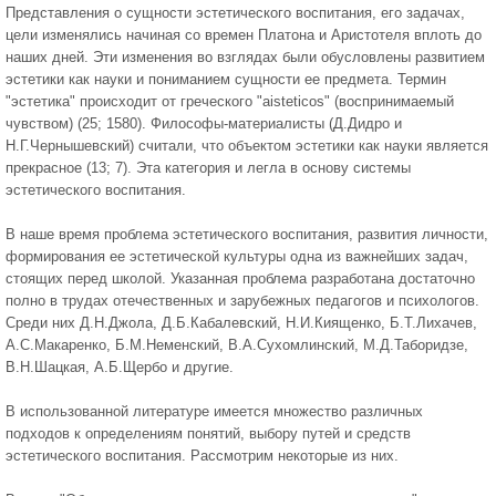
Представления о сущности эстетического воспитания, его задачах,
цели изменялись начиная со времен Платона и Аристотеля вплоть до
наших дней. Эти изменения во взглядах были обусловлены развитием
эстетики как науки и пониманием сущности ее предмета. Термин
"эстетика" происходит от греческого "aisteticos" (воспринимаемый
чувством) (25; 1580). Философы-материалисты (Д.Дидро и
Н.Г.Чернышевский) считали, что объектом эстетики как науки является
прекрасное (13; 7). Эта категория и легла в основу системы
эстетического воспитания.
В наше время проблема эстетического воспитания, развития личности,
формирования ее эстетической культуры одна из важнейших задач,
стоящих перед школой. Указанная проблема разработана достаточно
полно в трудах отечественных и зарубежных педагогов и психологов.
Среди них Д.Н.Джола, Д.Б.Кабалевский, Н.И.Киященко, Б.Т.Лихачев,
А.С.Макаренко, Б.М.Неменский, В.А.Сухомлинский, М.Д.Таборидзе,
В.Н.Шацкая, А.Б.Щербо и другие.
В использованной литературе имеется множество различных
подходов к определениям понятий, выбору путей и средств
эстетического воспитания. Рассмотрим некоторые из них.