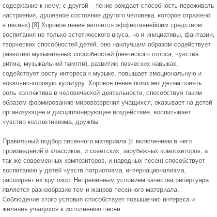
содержание к нему; с другой – пение рождает способность переживать
настроения, душевное состояние другого человека, которое отражено
в песнях).[8] Хоровое пение является эффективнейшим средством
воспитания не только эстетического вкуса, но и инициативы, фантазии,
творческих способностей детей, оно наилучшим образом содействует
развитию музыкальных способностей (певческого голоса, чувства
ритма, музыкальной памяти), развитию певческих навыках,
содействует росту интереса к музыке, повышает эмоциональную и
вокально-хоровую культуру. Хоровое пение помогает детям понять
роль коллектива в человеческой деятельности, способствуя таким
образом формированию мировоззрения учащихся, оказывает на детей
организующее и дисциплинирующее воздействие, воспитывает
чувство коллективизма, дружбы.
Правильный подбор песенного материала (с включением в него
произведений и классиков, и советских, зарубежных композиторов, а
так же современных композиторов, и народных песен) способствует
воспитанию у детей чувств патриотизма, интернационализма,
расширяет их кругозор. Непременным условием качества репертуара
является разнообразие тем и жанров песенного материала.
Соблюдение этого условия способствует повышению интереса и
желания учащихся к исполнению песен.