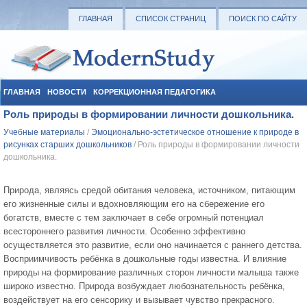
ГЛАВНАЯ
СПИСОК СТРАНИЦ
ПОИСК ПО САЙТУ
ГЛАВНАЯ
НОВОСТИ
КОРРЕКЦИОННАЯ ПЕДАГОГИКА
Роль природы в формировании личности дошкольника.
СОЦИАЛЬНАЯ ПЕДАГОГИКА
УЧЕБНЫЕ МАТЕРИАЛЫ
Учебные материалы
/
Эмоционально-эстетическое отношение к природе в
рисунках старших дошкольников
/ Роль природы в формировании личности
дошкольника.
Природа, являясь средой обитания человека, источником, питающим
его жизненные силы и вдохновляющим его на сбережение его
богатств, вместе с тем заключает в себе огромный потенциал
всестороннего развития личности. Особенно эффективно
осуществляется это развитие, если оно начинается с раннего детства.
Восприимчивость ребёнка в дошкольные годы известна. И влияние
природы на формирование различных сторон личности малыша также
широко известно. Природа возбуждает любознательность ребёнка,
воздействует на его сенсорику и вызывает чувство прекрасного.