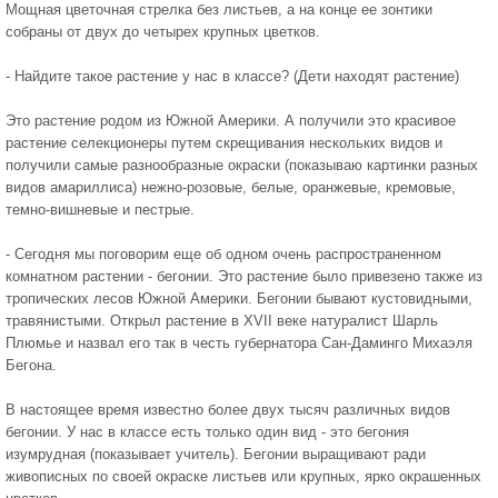
Мощная цветочная стрелка без листьев, а на конце ее зонтики
собраны от двух до четырех крупных цветков.
- Найдите такое растение у нас в классе? (Дети находят растение)
Это растение родом из Южной Америки. А получили это красивое
растение селекционеры путем скрещивания нескольких видов и
получили самые разнообразные окраски (показываю картинки разных
видов амариллиса) нежно-розовые, белые, оранжевые, кремовые,
темно-вишневые и пестрые.
- Сегодня мы поговорим еще об одном очень распространенном
комнатном растении - бегонии. Это растение было привезено также из
тропических лесов Южной Америки. Бегонии бывают кустовидными,
травянистыми. Открыл растение в XVII веке натуралист Шарль
Плюмье и назвал его так в честь губернатора Сан-Даминго Михаэля
Бегона.
В настоящее время известно более двух тысяч различных видов
бегонии. У нас в классе есть только один вид - это бегония
изумрудная (показывает учитель). Бегонии выращивают ради
живописных по своей окраске листьев или крупных, ярко окрашенных