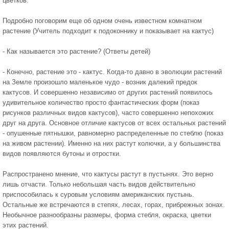
цветков.
Подробно поговорим еще об одном очень известном комнатном
растение (Учитель подходит к подоконнику и показывает на кактус)
- Как называется это растение? (Ответы детей)
- Конечно, растение это - кактус. Когда-то давно в эволюции растений
на Земле произошло маленькое чудо - возник далекий предок
кактусов. И совершенно независимо от других растений появилось
удивительное количество просто фантастических форм (показ
рисунков различных видов кактусов), часто совершенно непохожих
друг на друга. Основное отличие кактусов от всех остальных растений
- опушенные пятнышки, равномерно распределенные по стеблю (показ
на живом растении). Именно на них растут колючки, а у большинства
видов появляются бутоны и отростки.
Распространено мнение, что кактусы растут в пустынях. Это верно
лишь отчасти. Только небольшая часть видов действительно
приспособилась к суровым условиям американских пустынь.
Остальные же встречаются в степях, лесах, горах, прибрежных зонах.
Необычное разнообразны размеры, форма стебля, окраска, цветки
этих растений.