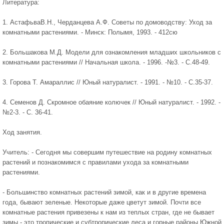
Литература:
1. АстафьваВ.Н., Черданцева А.Ф. Советы по домоводству: Уход за
комнатными растениями. - Минск: Полымя, 1993. - 412сю
2. Большакова М.Д. Модели для ознакомления младших школьников с
комнатными растениями // Начальная школа. - 1996. -№3. - С.48-49.
3. Горова Т. Амараллис // Юный натуралист. - 1991. - №10. - С.35-37.
4. Семенов Д. Скромное обаяние колючек // Юный натуралист. - 1992. -
№2-3. - С. 36-41.
Ход занятия.
Учитель: - Сегодня мы совершим путешествие на родину комнатных
растений и познакомимся с правилами ухода за комнатными
растениями.
- Большинство комнатных растений зимой, как и в другие времена
года, бывают зеленые. Некоторые даже цветут зимой. Почти все
комнатные растения привезены к нам из теплых стран, где не бывает
зимы - это тропические и субтропические леса и горные районы Южной