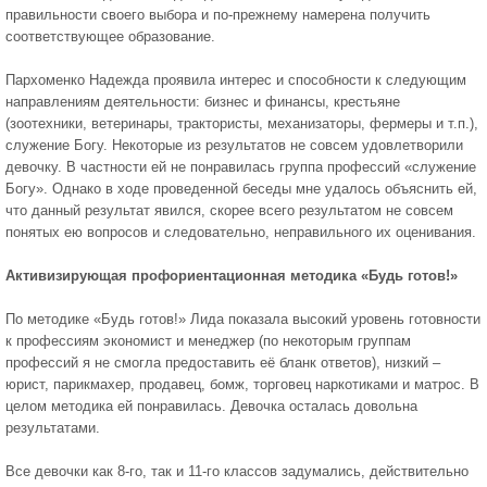
правильности своего выбора и по-прежнему намерена получить
соответствующее образование.
Пархоменко Надежда проявила интерес и способности к следующим
направлениям деятельности: бизнес и финансы, крестьяне
(зоотехники, ветеринары, трактористы, механизаторы, фермеры и т.п.),
служение Богу. Некоторые из результатов не совсем удовлетворили
девочку. В частности ей не понравилась группа профессий «служение
Богу». Однако в ходе проведенной беседы мне удалось объяснить ей,
что данный результат явился, скорее всего результатом не совсем
понятых ею вопросов и следовательно, неправильного их оценивания.
Активизирующая профориентационная методика «Будь готов!»
По методике «Будь готов!» Лида показала высокий уровень готовности
к профессиям экономист и менеджер (по некоторым группам
профессий я не смогла предоставить её бланк ответов), низкий –
юрист, парикмахер, продавец, бомж, торговец наркотиками и матрос. В
целом методика ей понравилась. Девочка осталась довольна
результатами.
Все девочки как 8-го, так и 11-го классов задумались, действительно