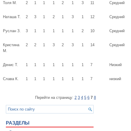
Толя М.
2
1
1
1
2
1
3
11
Средний
Наташа Т.
2
3
1
2
1
3
1
12
Средний
Руслан З.
3
1
1
1
1
1
2
10
Средний
Кристина
2
2
1
3
2
3
1
14
Средний
М.
Денис Т.
1
1
1
1
1
1
1
7
Низкий
Слава К.
1
1
1
1
1
1
1
7
низкий
Перейти на страницу:
2
3
4
5
6
7
8
РАЗДЕЛЫ