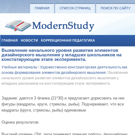
ГЛАВНАЯ
СПИСОК СТРАНИЦ
ПОИСК ПО САЙТУ
ГЛАВНАЯ
НОВОСТИ
КОРРЕКЦИОННАЯ ПЕДАГОГИКА
Выявление начального уровня развития элементов
СОЦИАЛЬНАЯ ПЕДАГОГИКА
УЧЕБНЫЕ МАТЕРИАЛЫ
дизайнерского мышления у младших школьников на
констатирующем этапе эксперимента.
Учебные материалы
/
Художественно-конструкторская деятельность как
основа формирования элементов дизайнерского мышления
/ Выявление
начального уровня развития элементов дизайнерского мышления у
младших школьников на констатирующем этапе эксперимента.
Задание: даются 3 бланка (21*30) и предлагают дорисовать на них
фигуры (квадраты, круги, стрекозы, рыбы). Подчеркивают, что все
квадраты (круги, стрекозы, рыбы) одинаковые.
Оценка результатов:
Высокий уровень (3)б: дети понимают принцип работы, безошибочно