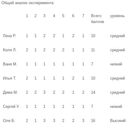
Общий анализ эксперимента:
1
2
3
4
5
6
7
Всего
уровень
баллов
Лена Р.
1
1
2
2
1
2
1
10
средний
Коля Л.
2
1
2
2
2
1
1
11
средний
Ваня М.
1
1
1
1
1
1
1
7
низкий
Илья Т.
2
1
1
1
1
2
1
10
средний
Дима М.
2
2
3
2
2
1
2
14
средний
Сергей У.
1
1
1
1
1
1
1
7
низкий
Оля Б.
2
1
3
3
2
2
3
16
Высокий