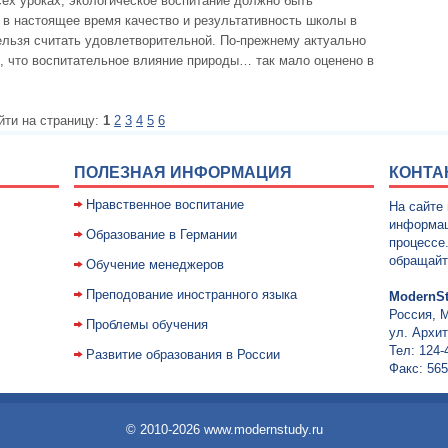
ех уроках, экологическое воспитание должно быть
 в настоящее время качество и результативность школы в
ельзя считать удовлетворительной. По-прежнему актуально
о, что воспитательное влияние природы… так мало оценено в
йти на страницу:
1
2
3
4
5
6
ПОЛЕЗНАЯ ИНФОРМАЦИЯ
КОНТА
Нравственное воспитание
На сайте
информац
Образование в Германии
процессе
обращайт
Обучение менеджеров
Преподование иностранного языка
ModernSt
Россия, 
Проблемы обучения
ул. Архит
Тел: 124-
Развитие образования в России
Факс: 565
© 2010-2026 www.modernstudy.ru