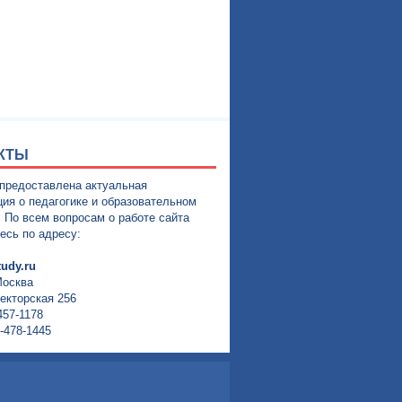
КТЫ
 предоставлена актуальная
ия о педагогике и образовательном
. По всем вопросам о работе сайта
есь по адресу:
udy.ru
Москва
екторская 256
457-1178
-478-1445