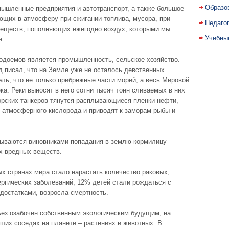
Образо
ышленные предприятия и автотранспорт, а также большое
ющих в атмосферу при сжигании топлива, мусора, при
Педаго
веществ, пополняющих ежегодно воздух, которыми мы
Учебны
н.
одоемов является промышленность, сельское хозяйство.
д писал, что на Земле уже не осталось девственных
ть, что не только прибрежные части морей, а весь Мировой
ка. Реки выносят в него сотни тысяч тонн сливаемых в них
рских танкеров тянутся расплывающиеся пленки нефти,
 атмосферного кислорода и приводят к заморам рыбы и
зываются виновниками попадания в землю-кормилицу
их вредных веществ.
х странах мира стало нарастать количество раковых,
ергических заболеваний, 12% детей стали рождаться с
достатками, возросла смертность.
ьез озабочен собственным экологическим будущим, на
аших соседях на планете – растениях и животных. В