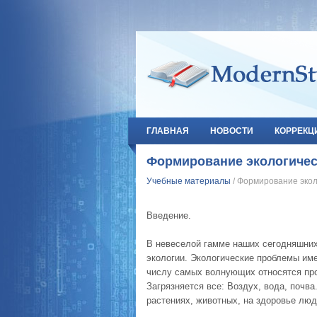
ГЛАВНАЯ
НОВОСТИ
КОРРЕКЦ
Формирование экологическ
Учебные материалы
/ Формирование экол
Введение.
В невеселой гамме наших сегодняшних
экологии. Экологические проблемы име
числу самых волнующих относятся пр
Загрязняется все: Воздух, вода, почва
растениях, животных, на здоровье люд