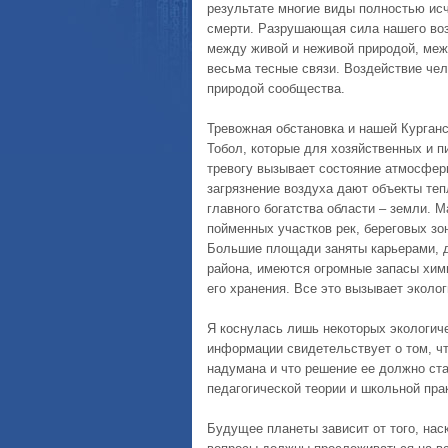
результате многие виды полностью исч
смерти. Разрушающая сила нашего возд
между живой и неживой природой, меж
весьма тесные связи. Воздействие че
природой сообщества.
Тревожная обстановка и нашей Курганс
Тобол, которые для хозяйственных и п
тревогу вызывает состояние атмосферн
загрязнение воздуха дают объекты теп
главного богатства области – земли. 
пойменных участков рек, береговых зо
Большие площади заняты карьерами, д
района, имеются огромные запасы хим
его хранения. Все это вызывает эколо
Я коснулась лишь некоторых экологич
информации свидетельствует о том, чт
надумана и что решение ее должно ста
педагогической теории и школьной пра
Будущее планеты зависит от того, нас