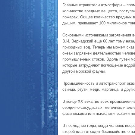
Главные отравители атмосферы – пром
количество вредных веществ, поступа
пожарах. Общее количество вредных 
дышим, превышает 100 миллионов тон
Основными источниками загрязнения в
В.И. Вернадский еще 60 лет тому наза
природных вод. Теперь мы можем сказа
океан загрязнен деятельностью челове
промышленных стоков. Вдоль путей мо
которые затрудняют поглощение водой
другой морской фауны.
Промышленность и автотранспорт ока
свинца, ртути, меди, марганца, и друг
В конце XX века, во всех промышленны
сердечно-сосудистых, легочных и алл
физическими или психологическими не
В последние годы, когда человек всер
второй план отходит беспокойство о н