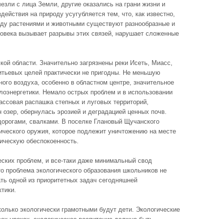
езли с лица Земли, другие оказались на грани жизни и
ействия на природу усугубляется тем, что, как известно,
ду растениями и животными существуют разнообразные и
ловека вызывает разрывы этих связей, нарушает сложенные
кой области. Значительно загрязнены реки Исеть, Миасс,
итьевых целей практически не пригодны. Не меньшую
ого воздуха, особенно в областном центре, значительное
лоэнергетики. Немало острых проблем и в использовании
Массовая распашка степных и луговых территорий,
н озер, обернулась эрозией и деградацией ценных почв.
орогами, свалками. В поселке Глановый Щучанского
ического оружия, которое подлежит уничтожению на месте
гическую обеспокоенность.
еских проблем, и все-таки даже минимальный свод
о проблема экологического образования школьников не
ть одной из приоритетных задач сегодняшней
ктики.
колько экологически грамотными будут дети. Экологические