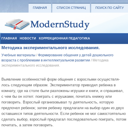
ГЛАВНАЯ
СПИСОК СТРАНИЦ
ПОИСК ПО САЙТУ
ГЛАВНАЯ
НОВОСТИ
КОРРЕКЦИОННАЯ ПЕДАГОГИКА
Методика экспериментального исследования.
СОЦИАЛЬНАЯ ПЕДАГОГИКА
УЧЕБНЫЕ МАТЕРИАЛЫ
Учебные материалы
/
Формирование общения у детей дошкольного
возраста с проблемами в интеллектуальном развитии
/ Методика
экспериментального исследования.
Выявление особенностей форм общения с взрослыми осуществля­
лось следующим образом. Экспериментатор приводил ребенка в
комна­ту, где на столе были разложены игрушки и книги, и спрашивал,
с чем бы он хотел: поиграть с игрушками, почитать книжку или
поговорить. Взрослый организовывал ту деятельность, которую
предпочел ребенок; затем ребенку предлагали на выбор один из двух
оставшихся типов дея­тельности. Если ребенок не мог самостоятельно
сделать выбор, взрос­лый предлагал последовательно поиграть, потом
почитать, а затем пого­ворить.