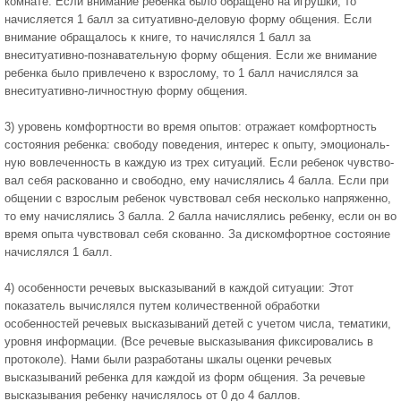
комнате. Если внимание ребенка было обращено на игрушки, то
начисляется 1 балл за ситуативно-деловую форму общения. Если
внимание обращалось к книге, то начислялся 1 балл за
внеситуативно-познавательную форму общения. Если же внимание
ребенка было при­влечено к взрослому, то 1 балл начислялся за
внеситуативно-личностную форму общения.
3) уровень комфортности во время опытов: отражает комфортность
состояния ребенка: свободу поведения, интерес к опыту, эмоциональ­
ную вовлеченность в каждую из трех ситуаций. Если ребенок чувство­
вал себя раскованно и свободно, ему начислялись 4 балла. Если при
об­щении с взрослым ребенок чувствовал себя несколько напряженно,
то ему начислялись 3 балла. 2 балла начислялись ребенку, если он во
время опыта чувствовал себя скованно. За дискомфортное состояние
начис­лялся 1 балл.
4) особенности речевых высказываний в каждой ситуации: Этот
показатель вычислялся путем количественной обработки
особенностей речевых высказываний детей с учетом числа, тематики,
уровня инфор­мации. (Все речевые высказывания фиксировались в
протоколе). Нами были разработаны шкалы оценки речевых
высказываний ребенка для каждой из форм общения. За речевые
высказывания ребенку начисля­лось от 0 до 4 баллов.