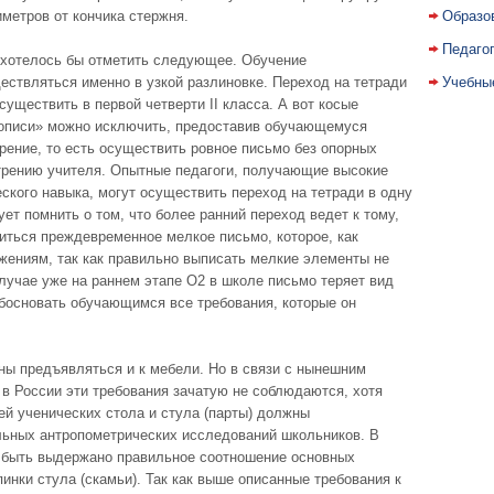
метров от кончика стержня.
Образо
Педаго
о хотелось бы отметить следующее. Обучение
ствляться именно в узкой разлиновке. Переход на тетради
Учебны
существить в первой четверти II класса. А вот косые
рописи» можно исключить, предоставив обучающемуся
рение, то есть осуществить ровное письмо без опорных
отрению учителя. Опытные педагоги, получающие высокие
кого навыка, могут осуществить переход на тетради в одну
ует помнить о том, что более ранний переход ведет к тому,
иться преждевременное мелкое письмо, которое, как
жениям, так как правильно выписать мелкие элементы не
лучае уже на раннем этапе О2 в школе письмо теряет вид
босновать обучающимся все требования, которые он
ны предъявляться и к мебели. Но в связи с нынешним
в России эти требования зачатую не соблюдаются, хотя
й ученических стола и стула (парты) должны
льных антропометрических исследований школьников. В
 быть выдержано правильное соотношение основных
инки стула (скамьи). Так как выше описанные требования к