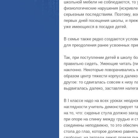
школьной мебели не соблюдаются, то
физиологические нарушения (искривлен
серьезным последствиям. Поэтому, во
первых дней посещения школы, и преж
уже имеющихся в посадке детей.
В семье также редко создаются услов
для преодоления ранее усвоенных при
Так, при поступлении детей в школу б
правильно сидеть. Умеющие читать (пи
наклонно. Некоторые поворачивались к
образом центр тяжести корпуса далеко
другое: то сдвигалась совсем к низу п
выдвигалась далеко, заставляя налега
В I классе надо на всех уроках неодн
наглядности учитель демонстрирует т
на то, что: сиденье стула должно захо
при опоре на спинку между грудью и с
соединены неподвижно, то это обеспеч
стола до глаз, которое должно равнять
свободно: на тетради лежит правая рук