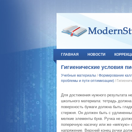
ГЛАВНАЯ
НОВОСТИ
КОРРЕКЦ
Гигиенические условия п
Учебные материалы
/
Формирование калл
проблемы и пути оптимизации)
/ Гигиени
Для достижения нужного результата н
школьного материала: тетрадь должна
поверхность бумаги должна быть гладк
стержня. Он должен быть с удлиненны
мелкие элементы букв. Ручка не должн
поперечную насечку или же «мягкую» о
напряжение. Верхний конец ручки долж