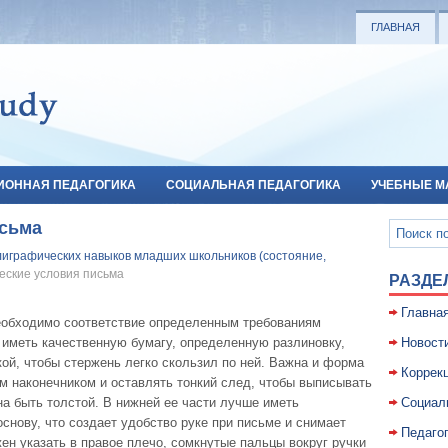
ГЛАВНАЯ
ИОННАЯ ПЕДАГОГИКА
СОЦИАЛЬНАЯ ПЕДАГОГИКА
УЧЕБНЫЕ М
исьма
играфических навыков младших школьников (состояние,
ческие условия письма
РАЗДЕ
Главна
еобходимо соответствие определенным требованиям
 иметь качественную бумагу, определенную разлиновку,
Новост
ой, чтобы стержень легко скользил по ней. Важна и форма
Коррекц
м наконечником и оставлять тонкий след, чтобы выписывать
а быть толстой. В нижней ее части лучше иметь
Социал
снову, что создает удобство руке при письме и снимает
Педаго
ен указать в правое плечо, сомкнутые пальцы вокруг ручки