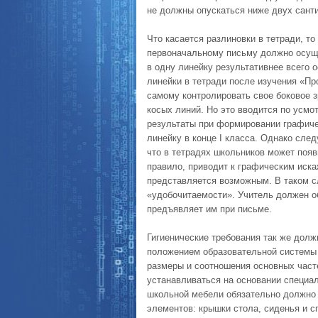
не должны опускаться ниже двух санти
Что касается разлиновки в тетради, т
первоначальному письму должно осуще
в одну линейку результативнее всего о
линейки в тетради после изучения «П
самому контролировать свое боковое з
косых линий. Но это вводится по усм
результаты при формировании графичес
линейку в конце I класса. Однако след
что в тетрадях школьников может появ
правило, приводит к графическим иска
представляется возможным. В таком с
«удобочитаемости». Учитель должен о
предъявляет им при письме.
Гигиенические требования так же долж
положением образовательной системы 
размеры и соотношения основных часте
устанавливаться на основании специа
школьной мебели обязательно должно
элементов: крышки стола, сиденья и сп