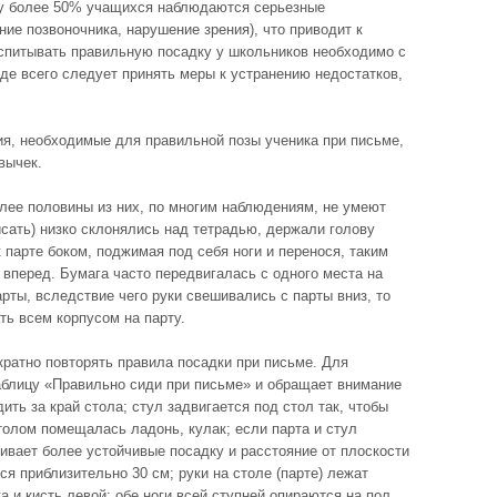
 у более 50% учащихся наблюдаются серьезные
ие позвоночника, нарушение зрения), что приводит к
спитывать правильную посадку у школьников необходимо с
де всего следует принять меры к устранению недостатков,
ия, необходимые для правильной позы ученика при письме,
вычек.
олее половины из них, по многим наблюдениям, не умеют
сать) низко склонялись над тетрадью, держали голову
 парте боком, поджимая под себя ноги и перенося, таким
 вперед. Бумага часто передвигалась с одного места на
арты, вследствие чего руки свешивались с парты вниз, то
ть всем корпусом на парту.
ократно повторять правила посадки при письме. Для
аблицу «Правильно сиди при письме» и обращает внимание
дить за край стола; стул задвигается под стол так, чтобы
толом помещалась ладонь, кулак; если парта и стул
ивает более устойчивые посадку и расстояние от плоскости
ся приблизительно 30 см; руки на столе (парте) лежат
а и кисть левой; обе ноги всей ступней опираются на пол.