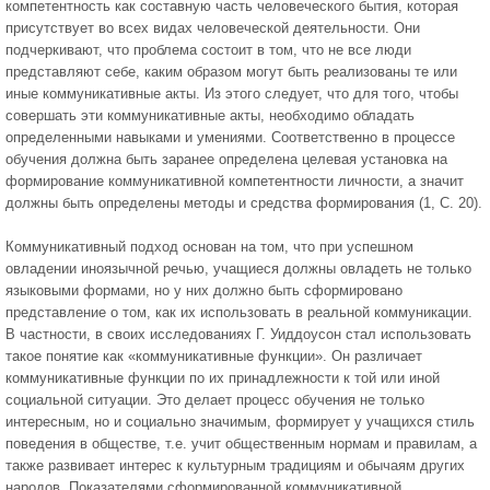
компетентность как составную часть человеческого бытия, которая
присутствует во всех видах человеческой деятельности. Они
подчеркивают, что проблема состоит в том, что не все люди
представляют себе, каким образом могут быть реализованы те или
иные коммуникативные акты. Из этого следует, что для того, чтобы
совершать эти коммуникативные акты, необходимо обладать
определенными навыками и умениями. Соответственно в процессе
обучения должна быть заранее определена целевая установка на
формирование коммуникативной компетентности личности, а значит
должны быть определены методы и средства формирования (1, С. 20).
Коммуникативный подход основан на том, что при успешном
овладении иноязычной речью, учащиеся должны овладеть не только
языковыми формами, но у них должно быть сформировано
представление о том, как их использовать в реальной коммуникации.
В частности, в своих исследованиях Г. Уиддоусон стал использовать
такое понятие как «коммуникативные функции». Он различает
коммуникативные функции по их принадлежности к той или иной
социальной ситуации. Это делает процесс обучения не только
интересным, но и социально значимым, формирует у учащихся стиль
поведения в обществе, т.е. учит общественным нормам и правилам, а
также развивает интерес к культурным традициям и обычаям других
народов. Показателями сформированной коммуникативной