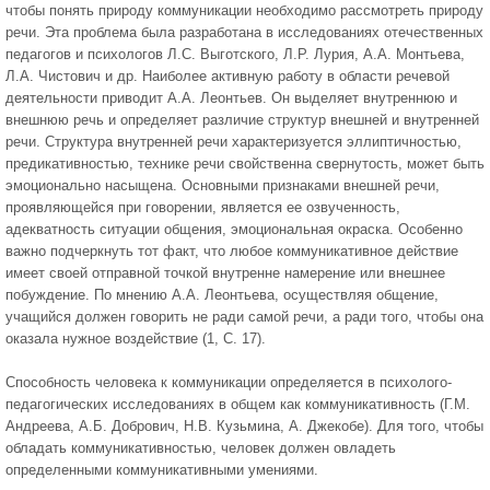
чтобы понять природу коммуникации необходимо рассмотреть природу
речи. Эта проблема была разработана в исследованиях отечественных
педагогов и психологов Л.С. Выготского, Л.Р. Лурия, А.А. Монтьева,
Л.А. Чистович и др. Наиболее активную работу в области речевой
деятельности приводит А.А. Леонтьев. Он выделяет внутреннюю и
внешнюю речь и определяет различие структур внешней и внутренней
речи. Структура внутренней речи характеризуется эллиптичностью,
предикативностью, технике речи свойственна свернутость, может быть
эмоционально насыщена. Основными признаками внешней речи,
проявляющейся при говорении, является ее озвученность,
адекватность ситуации общения, эмоциональная окраска. Особенно
важно подчеркнуть тот факт, что любое коммуникативное действие
имеет своей отправной точкой внутренне намерение или внешнее
побуждение. По мнению А.А. Леонтьева, осуществляя общение,
учащийся должен говорить не ради самой речи, а ради того, чтобы она
оказала нужное воздействие (1, С. 17).
Способность человека к коммуникации определяется в психолого-
педагогических исследованиях в общем как коммуникативность (Г.М.
Андреева, А.Б. Добрович, Н.В. Кузьмина, А. Джекобе). Для того, чтобы
обладать коммуникативностью, человек должен овладеть
определенными коммуникативными умениями.