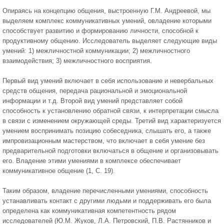
Опираясь на концепцию общения, выстроенную Г.М. Андреевой, мы
выделяем комплекс коммуникативных умений, овладение которыми
способствует развитию и формированию личности, способной к
продуктивному общению. Исследователь выделяет следующие виды
умений: 1) межличностной коммуникации; 2) межличностного
взаимодействия; 3) межличностного восприятия.
Первый вид умений включает в себя использование и невербальных
средств общения, передача рациональной и эмоциональной
информации и т.д. Второй вид умений представляет собой
способность к установлению обратной связи, к интерпретации смысла
в связи с изменением окружающей среды. Третий вид характеризуется
умением воспринимать позицию собеседника, слышать его, а также
импровизационным мастерством, что включает в себя умение без
предварительной подготовки включаться в общение и организовывать
его. Владение этими умениями в комплексе обеспечивает
коммуникативное общение (1, С. 19).
Таким образом, владение перечисленными умениями, способность
устанавливать контакт с другими людьми и поддерживать его была
определена как коммуникативная компетентность рядом
исследователей (Ю.М. Жуков, Л.А. Петровский, П.В. Растянников и