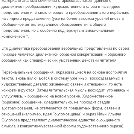
материале анализа сочинений старшеклассников "данные о
диалектике преобразования художественного слова в наглядное
представление и, в свою очередь, о преобразовании этого вербально
наглядного представления (уже на более высоком уровне) вновь в
обобщенное интеллектуальное образование типа общего
представления, но с особенно подчеркнутым эмоциональным
компонентом ".
Это диалектика преобразования вербальных представлений по своей
природе является диалектикой образной конкретизации и образного
обобщения как специфических умственных действий читателя.
Первоначальные обобщения, образовавшиеся на основе восприятия
текста, вновь включаются в систему уже иных, воссоздаваемых в
художественных деталях жизненных связей и отношений, то есть
конкретизируются. Затем читательская мысль восходит, уточняясь и
углубляясь, к обобщению на новом уровне. Художественное
(образное) обобщение, следовательно, не проходит стадии
абстрагирования, не отвлекается от предметных форм, связей и
отношений (например, идея "обломовщины" и образ Ильи Ильича
Обломова представляют диалектическое единство обобщенного
смысла и конкретно-чувственной формы художественного образа).