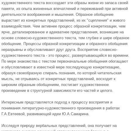
художественного текста воссоздает эти образы жизни из запаса своей
памяти, из опыта жизненных впечатлений и переживаний при активной
деятельности воображения и мышления. Образное обобщение
вырастает из конкретных представлений, из их "сцепления" и живого
взаимодействия. Чем активнее процесс образной конкретизации, чем
ярче, детализированное и адекватнее представления, возникшие на
основе словесно-художественного текста, тем глубже и шире образное
обобщение. Процессы образной конкретизации и образного обобщения
неразрывны и обусловливают друг друга. Восприятие словесно-
художественного текста - это процесс, развертывающийся во времени.
По мере знакомства с текстом первоначальные обобщения обогащают
и обусловливают в известной мере последующую конкретизацию,
образуя своеобразную спираль познания, по которой читательская
мысль, не отрываясь от конкретных представлений, восходит к
широким образным обобщениям, постигает художественное
произведение в структурной зависимости его частей и целого.
Интересным представляется подход к процессу восприятия и
понимания литературно-художественного произведения в работах
Г.А.Евтеевой, развивающей идеи Ю.А.Самарина.
Исследуя природу вербальных представлений, она получает на