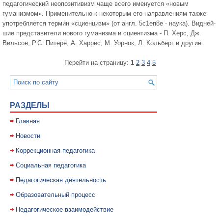
педагогический неопозитивизм чаще всего именуется «новым
гуманизмом». Применительно к некоторым его направлениям также
употреб­ляется термин «сциенцизм» (от англ. 5с1еп8е - наука). Видней­
шие представители нового гуманизма и сциентизма - П. Херс, Дж.
Вильсон, Р.С. Питере, А. Харрис, М. Уорнок, Л. Кольберг и другие.
Перейти на страницу:
1
2
3
4
5
РАЗДЕЛЫ
Главная
Новости
Коррекционная педагогика
Социальная педагогика
Педагогическая деятельность
Образовательный процесс
Педагогическое взаимодействие