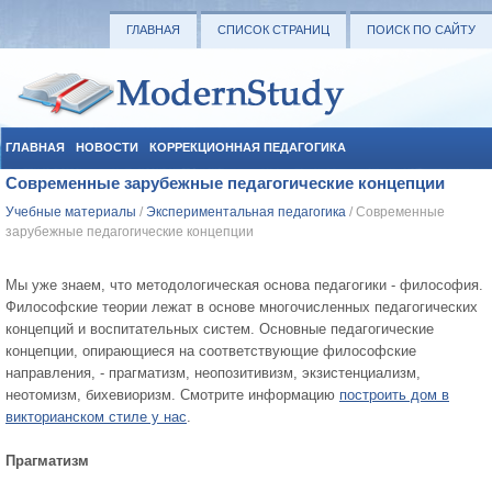
ГЛАВНАЯ
СПИСОК СТРАНИЦ
ПОИСК ПО САЙТУ
ГЛАВНАЯ
НОВОСТИ
КОРРЕКЦИОННАЯ ПЕДАГОГИКА
Современные зарубежные педагогические концепции
СОЦИАЛЬНАЯ ПЕДАГОГИКА
УЧЕБНЫЕ МАТЕРИАЛЫ
Учебные материалы
/
Экспериментальная педагогика
/ Современные
зарубежные педагогические концепции
Мы уже знаем, что методологическая основа педагогики - философия.
Философские теории лежат в основе многочисленных педагогических
концепций и воспитательных систем. Ос­новные педагогические
концепции, опирающиеся на соответ­ствующие философские
направления, - прагматизм, неопози­тивизм, экзистенциализм,
неотомизм, бихевиоризм.
Смотрите информацию
построить дом в
викторианском стиле у нас
.
Прагматизм