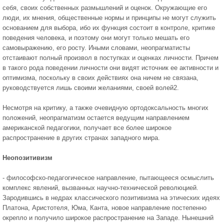
себя, своих собственных размышлений и оценок. Окружающие его
люди, их мнения, общественные нормы и принципы не могут служить
основанием для выбора, ибо их функция состоит в контроле, критике
поведения человека, и поэтому они могут только мешать его
самовыражению, его росту. Иными словами, неопрагматисты
отстаивают полный произвол в поступках и оценках личности. Причем
в такого рода поведении личности они видят источник ее активности и
оптимизма, поскольку в своих действиях она ничем не связана,
руководствуется лишь своими желаниями, своей волей2.
Несмотря на критику, а также очевидную ортодоксальность многих
положений, неопрагматизм остается ведущим направ­лением
американской педагогики, получает все более широкое
распространение в других странах западного мира.
Неопозитивизм
- философско-педагогическое направление, пытающееся осмыслить
комплекс явлений, вызванных научно-технической революцией.
Зародившись в недрах классического позитивизма на этических идеях
Платона, Аристотеля, Юма, Канта, новое направление постепенно
окрепло и получило ши­рокое распространение на Западе. Нынешний