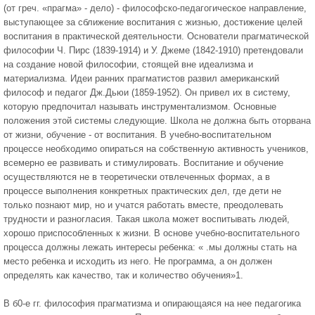
(от греч. «прагма» - дело) - философско-педагогическое направление,
выступающее за сближение воспитания с жизнью, достижение целей
воспитания в практической деятельности. Основатели прагматической
философии Ч. Пирс (1839-1914) и У. Джеме (1842-1910) претендовали
на создание новой философии, стоящей вне идеализма и
материализма. Идеи ранних прагматистов развил американский
философ и педагог Дж.Дьюи (1859-1952). Он привел их в систему,
кото­рую предпочитал называть инструментализмом. Основные
положения этой системы следующие. Школа не должна быть оторвана
от жизни, обучение - от воспитания. В учебно-воспитательном
процессе необходимо опираться на собственную активность учеников,
всемерно ее развивать и стимулировать. Воспитание и обучение
осуществляются не в теоретически отвлеченных формах, а в
процессе выполнения конкретных практических дел, где дети не
только познают мир, но и учатся работать вместе, преодолевать
трудности и разногласия. Такая школа может воспитывать людей,
хорошо приспособленных к жизни. В основе учебно-воспитательного
процесса должны лежать интересы ребенка: « .мы должны стать на
место ребенка и исходить из него. Не программа, а он должен
определять как качество, так и количество обучения»1.
В б0-е гг. философия прагматизма и опирающаяся на нее педагогика