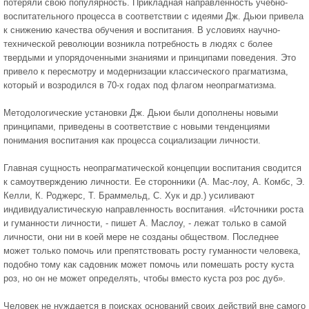
потеряли свою популярность. Прикладная направленность учебно-
воспитательного процесса в соответствии с идеями Дж. Дьюи привела
к снижению качества обучения и воспитания. В условиях научно-
технической революции возник­ла потребность в людях с более
твердыми и упорядоченными знаниями и принципами поведения. Это
привело к пересмотру и модернизации классического прагматизма,
который и возродился в 70-х годах под флагом неопрагматизма.
Методологические установки Дж. Дьюи были дополнены новыми
принципами, приведены в соответствие с новыми тен­денциями
понимания воспитания как процесса социализации личности.
Главная сущность неопрагматической концепции воспитания сводится
к самоутверждению личности. Ее сторонники (А. Мас-лоу, А. Комбс, Э.
Келли, К. Роджерс, Т. Браммельд, С. Хук и др.) усиливают
индивидуалистическую направленность вос­питания. «Источники роста
и гуманности личности, - пишет А. Маслоу, - лежат только в самой
личности, они ни в коей мере не созданы обществом. Последнее
может только помочь или препятствовать росту гуманности человека,
подобно тому как садовник может помочь или помешать росту куста
роз, но он не может определять, чтобы вместо куста роз рос дуб».
Человек не нуждается в поисках оснований своих действий вне самого