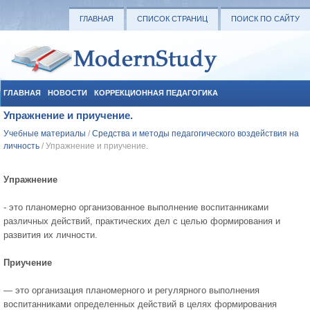
ГЛАВНАЯ
СПИСОК СТРАНИЦ
ПОИСК ПО САЙТУ
ГЛАВНАЯ
НОВОСТИ
КОРРЕКЦИОННАЯ ПЕДАГОГИКА
Упражнение и приучение.
СОЦИАЛЬНАЯ ПЕДАГОГИКА
УЧЕБНЫЕ МАТЕРИАЛЫ
Учебные материалы
/
Средства и методы педагогического воздействия на
личность
/ Упражнение и приучение.
Упражнение
- это планомерно организованное выполнение воспи­танниками
различных действий, практических дел с целью форми­рования и
развития их личности.
Приучение
— это организация планомерного и регулярного вы­полнения
воспитанниками определенных действий в целях форми­рования