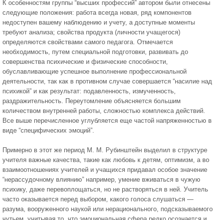
К особенностям группы “высших профессий” автором были отнесены
следующие положения: работа всегда новая, ряд компонентов
недоступен вашему наблюдению и учету, а доступные моменты
требуют анализа; свойства продукта (личности учащегося)
определяются свойствами самого педагога. Отмечается
необходимость, путем специальной подготовки, развивать до
совершенства психические и физические способности,
обуславливающие успешное выполнение профессиональной
деятельности, так как в противном случае совершается “насилие над
психикой” и как результат: подавленность, измученность,
раздражительность. Переутомление объясняется большим
количеством внутренней работы, сложностью комплекса действий.
Все выше перечисленное углубляется еще частой напряженностью в
виде “специфических эмоций”.
Примерно в этот же период М. М. Рубинштейн выделил в структуре
учителя важные качества, такие как любовь к детям, оптимизм, а во
взаимоотношениях учителей и учащихся придавал особое значение
“нерассудочному влиянию” например, умение вживаться в чужую
психику, даже перевоплощаться, но не растворяться в ней. Учитель
часто оказывается перед выбором, какого голоса слушаться —
разума, вооруженного наукой или нерационального, подсказываемого
чутьем, учитывая то, что эмоциональная сфера редко осознается и