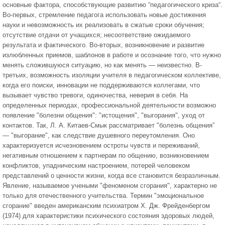
основные фактора, способствующие развитию “педагогического криза“.
Во-первых, стремление педагога использовать новые достижения
науки и невозможность их реализовать в сжатые сроки обучения;
отсутствие отдачи от учащихся; несоответствие ожидаемого
результата и фактического. Во-вторых, возникновение и развитие
излюбленных приемов, шаблонов в работе и осознание того, что нужно
менять сложившуюся ситуацию, но как менять — неизвестно. В-
третьих, возможность изоляции учителя в педагогическом коллективе,
когда его поиски, инновации не поддерживаются коллегами, что
вызывает чувство тревоги, одиночества, неверия в себя. На
определенных периодах, профессиональной деятельности возможно
появление "болезни общения": "истощения", "выгорания", уход от
контактов. Так, Л. А. Китаев-Смык рассматривает "болезнь общения”
— "выгорание", как следствие душевного переутомления. Оно
характеризуется исчезновением остроты чувств и переживаний,
негативным отношением к партнерам по общению, возникновением
конфликтов, упадническим настроением, потерей человеком
представлений о ценности жизни, когда все становится безразличным.
Явление, называемое учеными "феноменом сгорания", характерно не
только для отечественного учительства. Термин "эмоциональное
сгорание" введен американским психиатром Х. Дж. Фрейденбергом
(1974) для характеристики психического состояния здоровых людей,