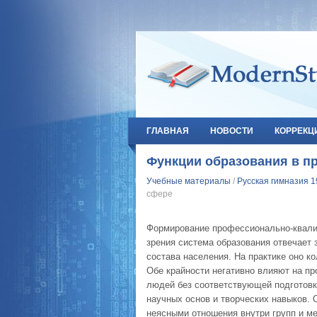
ГЛАВНАЯ
НОВОСТИ
КОРРЕКЦ
Функции образования в п
Учебные материалы
/
Русская гимназия 1
сфере
Формирование профессионально-квалиф
зрения система образования отвечает 
состава населения. На практике оно к
Обе крайности негативно влияют на п
людей без соответствующей подго­товк
научных основ и творче­ских навыков
неясными отноше­ния внутри групп и м