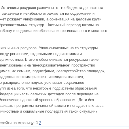
Источники ресурсов различны: от госбюд­жета до частных
т заказчика и неизбежно отра­жаются на содержании и
ет рождает унифика­ции, а ориентация на деловые круги
бразователь­ных структур. Частичный перевод школы на
­ботку в содержании образования регионального и местного
ких и иных ресурсов. Уполномоченные на то структуры
ежду регионами, отдельными под­системами и
должностями. В итоге обеспечива­ются ресурсами такие
иентированы и на “внеобразовательное” пространство
имся, их семьям, подшефным, благоустройство площадок,
 поддержание коммерческих, исследовательских,
Это распределение подчас усиливает социальное
упп из-за того, что некоторые подсистемы образования
Федерации часть сельских детсадов после перевода на
беспечивает должный уровень образования. Дети без
ваивать программы начальной школы и попадают в классы
ичностные и социальные последствия такой си­туации?
ерейти на страницу:
1
2