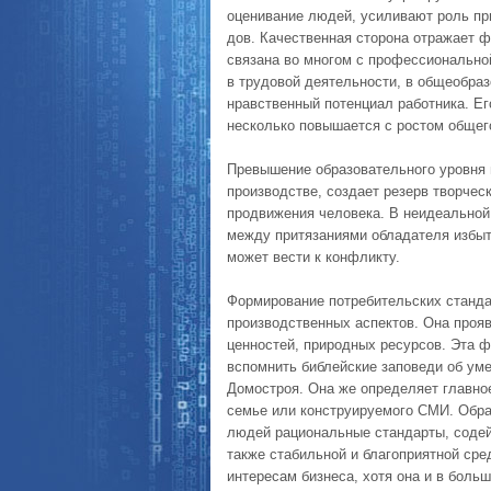
оценивание людей, усиливают роль пр
дов. Качественная сторона отражает ф
связана во многом с профессиональной
в трудовой деятельности, в общеобраз
нравственный потенциал работника. Ег
несколько повышается с ростом общег
Превышение образовательного уровня 
производстве, создает резерв творчес
продвижения человека. В неидеальной
между притязаниями обладателя избыт
может вести к конфликту.
Формирование потребительских стандар
производственных аспектов. Она прояв
ценностей, природных ресурсов. Эта ф
вспомнить библейские заповеди об уме
Домостроя. Она же определяет главно
семье или конструируемого СМИ. Обра
людей рациональные стандарты, содей
также стабильной и благопри­ятной ср
интересам биз­неса, хотя она и в бол