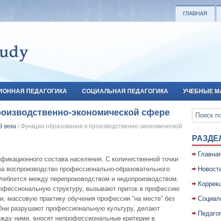
ГЛАВНАЯ
ИОННАЯ ПЕДАГОГИКА
СОЦИАЛЬНАЯ ПЕДАГОГИКА
УЧЕБНЫЕ М
роизводственно-экономической сфере
9 века
/ Функции образования в производственно-экономической
РАЗДЕ
Главна
икационного состава населения. С коли­чественной точки
за воспроизводство профессио­нально-образовательного
Новост
олеблется между пере­производством и недопроизводством.
Коррекц
рофессио­нальную структуру, вызывают приток в профессию
и, массовую практику обучения профессии “на месте” без
Социал
. Они разрушают профессиональную культуру, делают
Педаго
ежду ними, вносят непрофессиональные критерии в