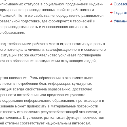
иписываемых статусов в социальном продвижении индиви­
Образо
ормирование производственных свойств работни­ков и
Педаго
 школой. Но те же свойства непосредст­венно развиваются
овательной подготовке, где формируется творческий и
Учебны
о производительность и инновационная активность
о образования.
над требованиями рабочего места играет позитивную роль в
кого потенциала личности, квалификационного и социального
 ситуации это же обстоятельство усиливает противоречие
оч­ного образования и ожиданиями окружающих людей,
тов населения. Роль образования в эко­номике шире
ляется в потреблении благ, инфор­мации, культурных
ункция всегда свойственна образованию, достаточно
ренности потребления или предписания русского
е содержание нефор­мального образования, протекающего в
зование может привносить в материальные потребности
­ствовать становлению ресурсосберегающей экономики, а
еды человека. В условиях рынка такая функция противостоит
ьшей степени соответствует национальным интересам.