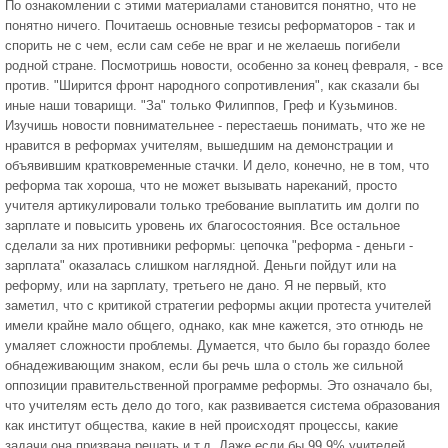
По ознакомлении с этими материалами становится понятно, что не
понятно ничего. Почитаешь основные тезисы реформаторов - так и
спорить не с чем, если сам себе не враг и не желаешь погибели
родной стране. Посмотришь новости, особенно за конец февраля, - все
против. "Ширится фронт народного сопротивления", как сказали бы
иные наши товарищи. "За" только Филиппов, Греф и Кузьминов.
Изучишь новости повнимательнее - перестаешь понимать, что же не
нравится в реформах учителям, вышедшим на демонстрации и
объявившим кратковременные стачки. И дело, конечно, не в том, что
реформа так хороша, что не может вызывать нареканий, просто
учителя артикулировали только требование выплатить им долги по
зарплате и повысить уровень их благосостояния. Все остальное
сделали за них противники реформы: цепочка "реформа - деньги -
зарплата" оказалась слишком наглядной. Деньги пойдут или на
реформу, или на зарплату, третьего не дано. Я не первый, кто
заметил, что с критикой стратегии реформы акции протеста учителей
имели крайне мало общего, однако, как мне кажется, это отнюдь не
умаляет сложности проблемы. Думается, что было бы гораздо более
обнадеживающим знаком, если бы речь шла о столь же сильной
оппозиции правительственной программе реформы. Это означало бы,
что учителям есть дело до того, как развивается система образования
как институт общества, какие в ней происходят процессы, какие
задачи она призвана решать и т.д. Даже если бы 99,9% учителей