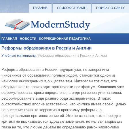
ГЛАВНАЯ
СПИСОК СТРАНИЦ
ПОИСК ПО САЙТУ
ГЛАВНАЯ
НОВОСТИ
КОРРЕКЦИОННАЯ ПЕДАГОГИКА
Реформы образования в России и Англии
СОЦИАЛЬНАЯ ПЕДАГОГИКА
УЧЕБНЫЕ МАТЕРИАЛЫ
Учебные материалы
/ Реформы образования в России и Англии
Реформа образования в России, идущая уже, по заверениям
чиновников от образования, полным ходом, становится одной из
наиболее обсуждаемых в обществе тем. Интересен тот факт, что
обсуждение это происходит практически постфактум. Концепция уже
сформулирована, сроки определены, в ряде регионов уже началось
реформирование в виде разного рода экспериментов. В таких
обстоятельствах вполне естественно, что критика имеет своею целью
не внесение каких-то корректив в программу реформы, а
принципиальное противостояние ей. Это не означает, что в порядке
критики не высказываются здравые замечания, но нельзя закрывать
глаза на то, что любые дебаты по определению рамок какого-либо