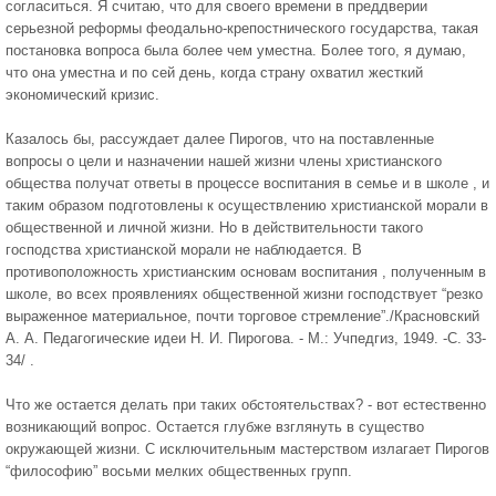
согласиться. Я считаю, что для своего времени в преддверии
серьезной реформы феодально-крепостнического государства, такая
постановка вопроса была более чем уместна. Более того, я думаю,
что она уместна и по сей день, когда страну охватил жесткий
экономический кризис.
Казалось бы, рассуждает далее Пирогов, что на поставленные
вопросы о цели и назначении нашей жизни члены христианского
общества получат ответы в процессе воспитания в семье и в школе , и
таким образом подготовлены к осуществлению христианской морали в
общественной и личной жизни. Но в действительности такого
господства христианской морали не наблюдается. В
противоположность христианским основам воспитания , полученным в
школе, во всех проявлениях общественной жизни господствует “резко
выраженное материальное, почти торговое стремление”./Красновский
А. А. Педагогические идеи Н. И. Пирогова. - М.: Учпедгиз, 1949. -C. 33-
34/ .
Что же остается делать при таких обстоятельствах? - вот естественно
возникающий вопрос. Остается глубже взглянуть в существо
окружающей жизни. С исключительным мастерством излагает Пирогов
“философию” восьми мелких общественных групп.