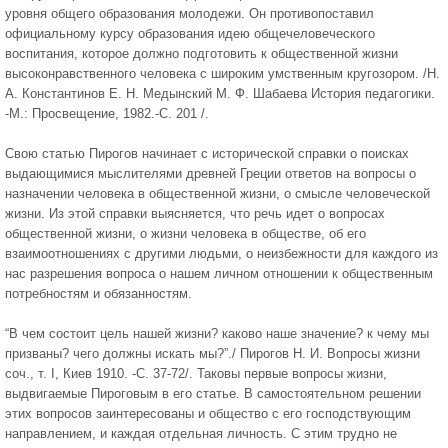
уровня общего образования молодежи. Он противопоставил
официальному курсу образования идею общечеловеческого
воспитания, которое должно подготовить к общественной жизни
высоконравственного человека с широким умственным кругозором. /Н.
А. Константинов Е. Н. Медынский М. Ф. Шабаева История педагогики.
-М.: Просвещение, 1982.-С. 201 /.
Свою статью Пирогов начинает с исторической справки о поисках
выдающимися мыслителями древней Греции ответов на вопросы о
назначении человека в общественной жизни, о смысле человеческой
жизни. Из этой справки выясняется, что речь идет о вопросах
общественной жизни, о жизни человека в обществе, об его
взаимоотношениях с другими людьми, о неизбежности для каждого из
нас разрешения вопроса о нашем личном отношении к общественным
потребностям и обязанностям.
“В чем состоит цель нашей жизни? каково наше значение? к чему мы
призваны? чего должны искать мы?”./ Пирогов Н. И. Вопросы жизни
cоч., т. I, Киев 1910. -C. 37-72/. Таковы первые вопросы жизни,
выдвигаемые Пироговым в его статье. В самостоятельном решении
этих вопросов заинтересованы и общество с его господствующим
направлением, и каждая отдельная личность. С этим трудно не