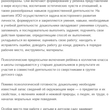
разнообразны. Они включают формирование у ребёнка представлений
о мире искусства, воспитание эстетических чувств и отношений, а
также разнообразных навыков художественной деятельности. На
занятиях ИЗО осуществляется задача всестороннего развития
личности, формируются и закрепляются умения, навыки, необходимые
в учебной деятельности: дошкольники овладевают умениями слушать,
запоминать и последовательно выполнять задания; подчинять свои
действия правилам, определяющим способ их выполнения;
укладываться во времени; оценивать свою работу; находить и
исправлять ошибки, доводить работу до конца; держать в порядке
рабочее место, инструменты, материалы.
Психологические предпосылки включения ребёнка в коллектив класса
и школы складываются у старших дошкольников в результате их
участия в совместной деятельности со сверстниками в группе
детского сада.
Помимо психологической готовности, дошкольнику необходим
известный запас сведений об окружающем мире — о предметах и их
свойствах, о явлениях живой и неживой природы, о людях, их труде, о
началах моральных норм поведения.
Особое место при работе с детьми в детском саду занимает