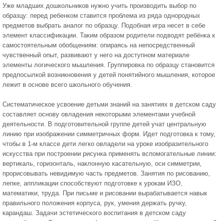
Уже младших дошкольников нужно учить производить выбор по
образцу: перед ребенком ставится проблема из ряда однородных
предметов выбрать аналог по образцу. Подобная игра несет в себе
элемент классификации. Таким образом родители подводят ребёнка к
самостоятельным обобщениям: опираясь на непосредственный
чувственный опыт, развивают у него на доступном материале
элементы логического мышления. Группировка по образцу становится
предпосылкой возникновения у детей понятийного мышления, которое
лежит в основе всего школьного обучения.
Систематическое усвоение детьми знаний на занятиях в детском саду
составляет основу овладения некоторыми элементами учебной
деятельности. В подготовительной группе детей учат центральную
линию при изображении симметричных форм. Идет подготовка к тому,
чтобы в 1-м классе дети легко овладели на уроке изобразительного
искусства при построении рисунка применять вспомогательные линии:
вертикаль, горизонталь, наклонную касательную, оси симметрии,
прорисовывать невидимую часть предметов. Занятия по рисованию,
лепке, аппликации способствуют подготовке к урокам ИЗО,
математики, труда. При письме и рисовании вырабатывается навык
правильного положения корпуса, рук, умения держать ручку,
карандаш. Задачи эстетического воспитания в детском саду