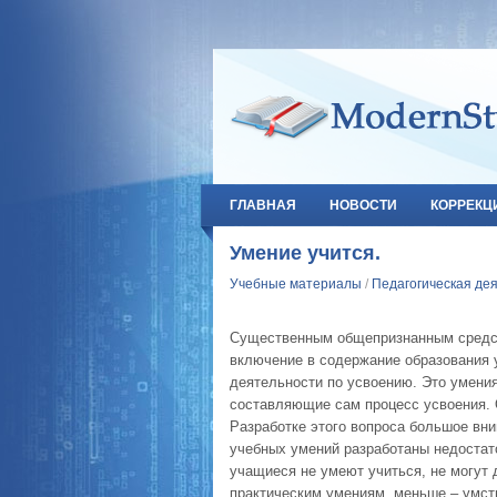
ГЛАВНАЯ
НОВОСТИ
КОРРЕКЦ
Умение учится.
Учебные материалы
/
Педагогическая де
Существенным общепризнанным средст
включение в содержание образования 
деятельности по усвоению. Это умени
составляющие сам процесс усвоения.
Разработке этого вопроса большое вн
учебных умений разработаны недостато
учащиеся не умеют учиться, не могут
практическим умениям, меньше – умст