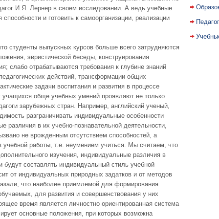
Образо
дагог И.Я. Лернер в своем исследовании. А ведь учебные
 способности и готовить к самоорганизации, реализации
Педаго
Учебны
то студенты выпускных курсов больше всего затрудняются
ложения, эвристической беседы, конструирования
я; слабо отрабатываются требования к глубине знаний
педагогических действий, трансформации общих
актические задачи воспитания и развития в процессе
 учащихся обще учебных умений проявляют не только
дагоги зарубежных стран. Например, английский ученый,
одимость разграничивать индивидуальные особенности
е различия в их учебно-познавательной деятельности,
вызвано не врожденным отсутствием способностей, а
учебной работы, т.е. неумением учиться. Мы считаем, что
дополнительного изучения, индивидуальные различия в
 и будут составлять индивидуальный стиль учебной
сит от индивидуальных природных задатков и от методов
казали, что наиболее приемлемой для формирования
обучаемых, для развития и совершенствования у них
оящее время является личностно ориентированная система
лирует основные положения, при которых возможна