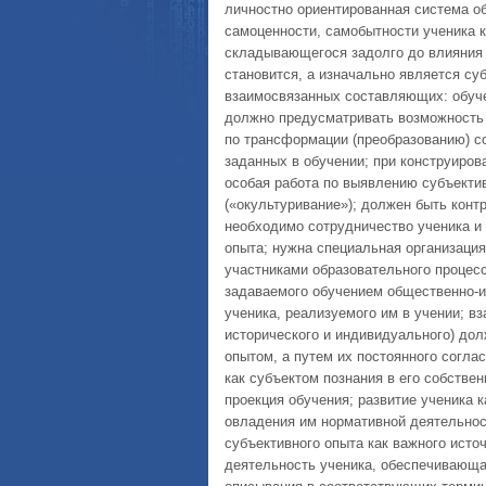
личностно ориентированная система о
самоценности, самобытности ученика к
складывающегося задолго до влияния 
становится, а изначально является су
взаимосвязанных составляющих: обуче
должно предусматривать возможность 
по трансформации (преобразованию) с
заданных в обучении; при конструиров
особая работа по выявлению субъектив
(«окультуривание»); должен быть кон
необходимо сотрудничество ученика и
опыта; нужна специальная организаци
участниками образовательного процесс
задаваемого обучением общественно-ис
ученика, реализуемого им в учении; в
исторического и индивидуального) до
опытом, а путем их постоянного соглас
как субъектом познания в его собстве
проекция обучения; развитие ученика к
овладения им нормативной деятельнос
субъективного опыта как важного источ
деятельность ученика, обеспечивающая