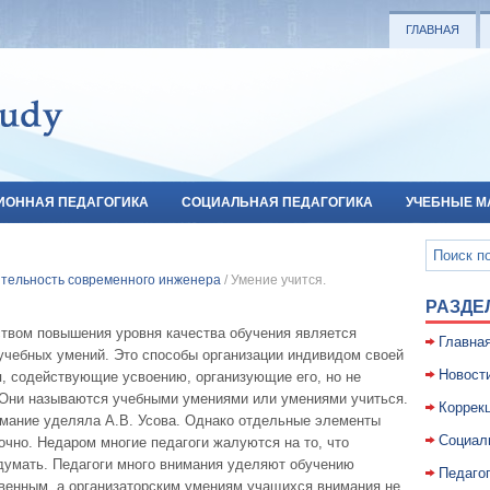
ГЛАВНАЯ
ИОННАЯ ПЕДАГОГИКА
СОЦИАЛЬНАЯ ПЕДАГОГИКА
УЧЕБНЫЕ М
ятельность современного инженера
/ Умение учится.
РАЗДЕ
вом повышения уровня качества обучения является
Главна
учебных умений. Это способы организации индивидом своей
Новост
я, содействующие усвоению, организующие его, но не
 Они называются учебными умениями или умениями учиться.
Коррекц
имание уделяла А.В. Усова. Однако отдельные элементы
Социал
чно. Недаром многие педагоги жалуются на то, что
 думать. Педагоги много внимания уделяют обучению
Педаго
венным, а организаторским умениям учащихся внимания не