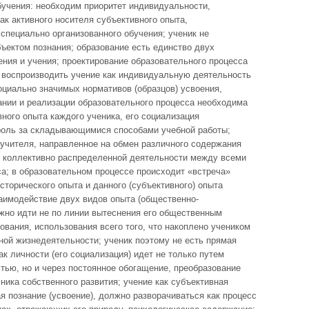
бучения: необходим приоритет индивидуальности,
ак активного носителя субъективного опыта,
специально организованного обучения; ученик не
бъектом познания; образование есть единство двух
ния и учения; проектирование образовательного процесса
воспроизводить учение как индивидуальную деятельность
оциально значимых нормативов (образцов) усвоения,
ании и реализации образовательного процесса необходима
ного опыта каждого ученика, его социализация
троль за складывающимися способами учебной работы;
 учителя, направленное на обмен различного содержания
я коллективно распределенной деятельности между всеми
а; в образовательном процессе происходит «встреча»
торического опыта и данного (субъективного) опыта
заимодействие двух видов опыта (общественно-
лжно идти не по линии вытеснения его общественным
ования, использования всего того, что накоплено учеником
нной жизнедеятельности; ученик поэтому не есть прямая
ак личности (его социализация) идет не только путем
тью, но и через постоянное обогащение, преобразование
ника собственного развития; учение как субъективная
 познание (усвоение), должно разворачиваться как процесс