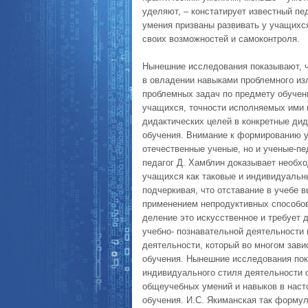
уделяют, – констатирует известный пе
умения призваны развивать у учащихся
своих возможностей и самоконтроля.
Нынешние исследования показывают, ч
в овладении навыками проблемного из
проблемных задач по предмету обучени
учащихся, точности исполняемых ими 
дидактических целей в конкретные дид
обучения. Внимание к формированию у
отечественные ученые, но и ученые-пе
педагог Д. Хамблин доказывает необх
учащихся как таковые и индивидуальны
подчеркивая, что отставание в учебе 
применением непродуктивных способов 
деление это искусственное и требует 
учебно- познавательной деятельности
деятельности, который во многом зави
обучения. Нынешние исследования по
индивидуального стиля деятельности 
общеучебных умений и навыков в наст
обучения. И.С. Якиманская так форму