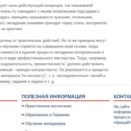
вуют ныне действующей концепции, так называемой
е очень-то совпадают с иными возможными подходами к
е здесь принципы оказываются нужными, полезными,
есс овладения знаниями проходит через этапы: восприятия;
на практике.
елены от практических действий. Но те же принципы могут
 обучение строится на совершенно иной основе, когда
е сливаются в едином процессе овладения материальным и
 в виде профессионального мастерства. Тогда, например,
оследовательность, преемственность” должен действовать
ложный - принцип контрастности. Он реализуется в процессе
атериала “по контрасту”, т. е. последовательно: легкий и
имер; задание и задачи и т. д.
ПОЛЕЗНАЯ ИНФОРМАЦИЯ
КОНТА
Нравственное воспитание
На сайте
информац
Образование в Германии
процессе
обращайт
Обучение менеджеров