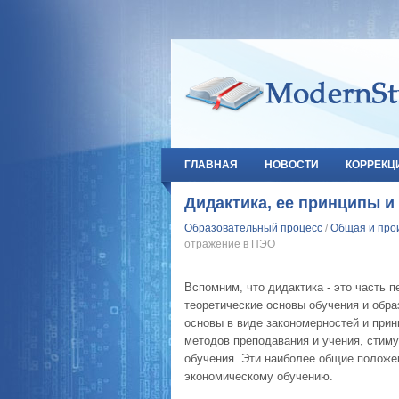
ГЛАВНАЯ
НОВОСТИ
КОРРЕКЦ
Дидактика, ее принципы и
Образовательный процесс
/
Общая и про
отражение в ПЭО
Вспомним, что дидактика - это часть 
теоретические основы обучения и обр
основы в виде закономерностей и прин
методов преподавания и учения, стиму
обучения. Эти наиболее общие положен
экономическому обучению.