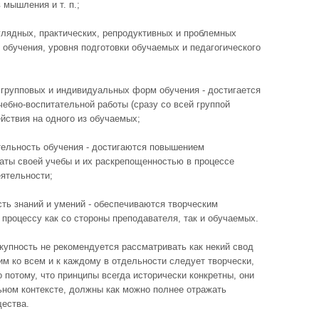
 мышления и т. п.;
глядных, практических, репродуктивных и проблемных
й обучения, уровня подготовки обучаемых и педагогического
групповых и индивидуальных форм обучения - достигается
ебно-воспитательной работы (сразу со всей группой
йствия на одного из обучаемых;
тельность обучения - достигаются повышением
таты своей учебы и их раскрепощенностью в процессе
еятельности;
сть знаний и умений - обеспечиваются творческим
процессу как со стороны преподавателя, так и обучаемых.
купность не рекомендуется рассматривать как некий свод
ним ко всем и к каждому в отдельности следует творчески,
о потому, что принципы всегда исторически конкретны, они
ьном контексте, должны как можно полнее отражать
ества.