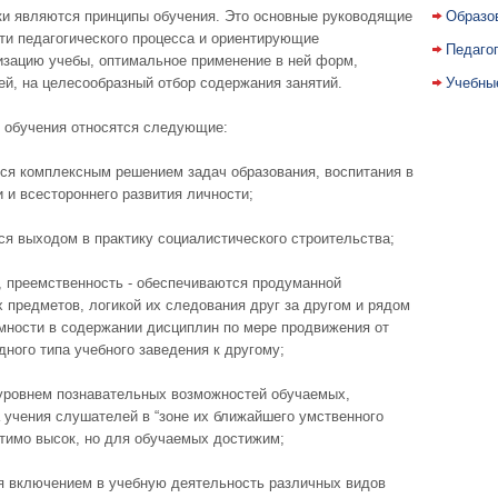
и являются принципы обучения. Это основные руководящие
Образо
и педагогического процесса и ориентирующие
Педаго
зацию учебы, оптимальное применение в ней форм,
ей, на целесообразный отбор содержания занятий.
Учебны
 обучения относятся следующие:
тся комплексным решением задач образования, воспитания в
 и всестороннего развития личности;
тся выходом в практику социалистического строительства;
, преемственность - обеспечиваются продуманной
 предметов, логикой их следования друг за другом и рядом
мности в содержании дисциплин по мере продвижения от
дного типа учебного заведения к другому;
 уровнем познавательных возможностей обучаемых,
 учения слушателей в “зоне их ближайшего умственного
утимо высок, но для обучаемых достижим;
ся включением в учебную деятельность различных видов