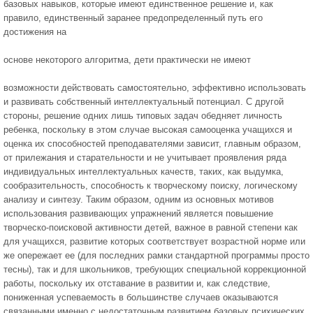
базовых навыков, которые имеют единственное решение и, как
правило, единственный заранее предопределенный путь его
достижения на
основе некоторого алгоритма, дети практически не имеют
возможности действовать самостоятельно, эффективно использовать
и развивать собственный интеллектуальный потенциал. С другой
стороны, решение одних лишь типовых задач обедняет личность
ребенка, поскольку в этом случае высокая самооценка учащихся и
оценка их способностей преподавателями зависит, главным образом,
от прилежания и старательности и не учитывает проявления ряда
индивидуальных интеллектуальных качеств, таких, как выдумка,
сообразительность, способность к творческому поиску, логическому
анализу и синтезу. Таким образом, одним из основных мотивов
использования развивающих упражнений является повышение
творческо-поисковой активности детей, важное в равной степени как
для учащихся, развитие которых соответствует возрастной норме или
же опережает ее (для последних рамки стандартной программы просто
тесны), так и для школьников, требующих специальной коррекционной
работы, поскольку их отставание в развитии и, как следствие,
пониженная успеваемость в большинстве случаев оказываются
связанными именно с недостаточным развитием базовых психических