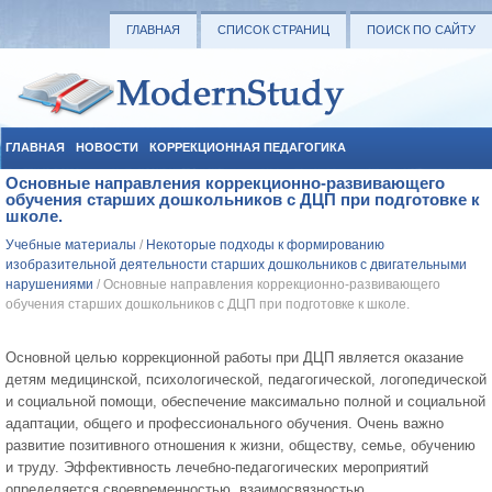
ГЛАВНАЯ
СПИСОК СТРАНИЦ
ПОИСК ПО САЙТУ
ГЛАВНАЯ
НОВОСТИ
КОРРЕКЦИОННАЯ ПЕДАГОГИКА
Основные направления коррекционно-развивающего
СОЦИАЛЬНАЯ ПЕДАГОГИКА
УЧЕБНЫЕ МАТЕРИАЛЫ
обучения старших дошкольников с ДЦП при подготовке к
школе.
Учебные материалы
/
Некоторые подходы к формированию
изобразительной деятельности старших дошкольников с двигательными
нарушениями
/ Основные направления коррекционно-развивающего
обучения старших дошкольников с ДЦП при подготовке к школе.
Основной целью коррекционной работы при ДЦП является оказание
детям медицинской, психологической, педагогической, логопедической
и социальной помощи, обеспечение максимально полной и социальной
адаптации, общего и профессионального обучения. Очень важно
развитие позитивного отношения к жизни, обществу, семье, обучению
и труду. Эффективность лечебно-педагогических мероприятий
определяется своевременностью, взаимосвязностью,