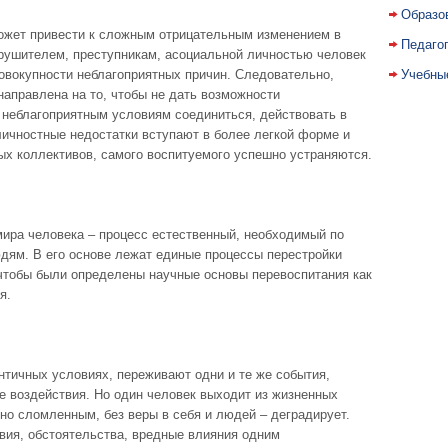
Образо
может привести к сложным отрицательным изменением в
Педаго
рушителем, преступникам, асоциальной личностью человек
овокупности неблагоприятных причин. Следовательно,
Учебны
аправлена на то, чтобы не дать возможности
неблагоприятным условиям соединиться, действовать в
личностные недостатки вступают в более легкой форме и
ых коллективов, самого воспитуемого успешно устраняются.
мира человека – процесс естественный, необходимый по
дям. В его основе лежат единые процессы перестройки
 чтобы были определены научные основы перевоспитания как
я.
нтичных условиях, переживают одни и те же события,
 воздействия. Но один человек выходит из жизненных
но сломленным, без веры в себя и людей – деградирует.
вия, обстоятельства, вредные влияния одним