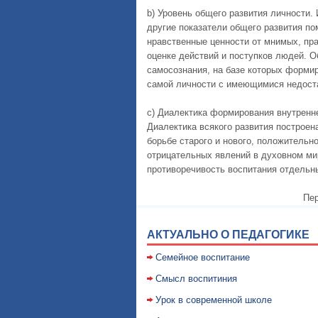
b) Уровень общего развития личности.
другие показатели общего развития п
нравственные ценности от мнимых, пра
оценке действий и поступков людей. О
самосознания, на базе которых форми
самой личности с имеющимися недост
c) Диалектика формирования внутренне
Диалектика всякого развития построен
борьбе старого и нового, положительн
отрицательных явлений в духовном ми
противоречивость воспитания отдельны
Пер
АКТУАЛЬНО О ПЕДАГОГИКЕ
Семейное воспитание
Смысл воспитиния
Уpок в совpеменной школе