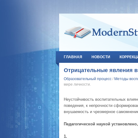
ГЛАВНАЯ
НОВОСТИ
КОРРЕКЦ
Отрицательные явления в
Образовательный процесс
/
Методы восп
мире личности.
Неустойчивость воспитательных влияни
поведения, к непрочности сформирова
внушаемость и чрезмерное самомнение
Педагогической наукой установлено,
1.