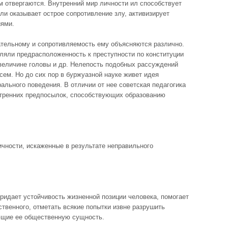
м отвергаются. Внутренний мир личности ил способствует
ли оказывает острое сопротивление злу, активизирует
иями.
ательному и сопротивляемость ему объясняются различно.
ляли предрасположенность к преступности по конституции
 величине головы и др. Нелепость подобных рассуждений
сем. Но до сих пор в буржуазной науке живет идея
льного поведения. В отличии от нее советская педагогика
утренних предпосылок, способствующих образованию
чности, искаженные в результате неправильного
придает устойчивость жизненной позиции человека, помогает
ственного, отметать всякие попытки извне разрушить
ющие ее общественную сущность.