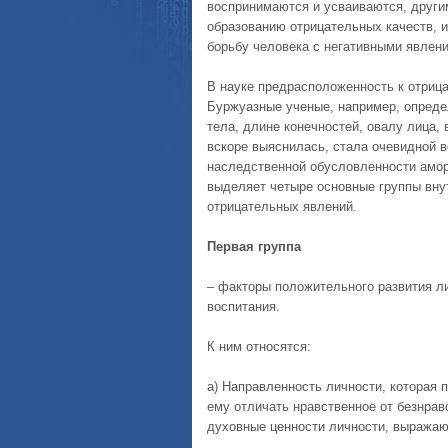
воспринимаются и усваиваются, други
образованию отрицательных качеств, и
борьбу человека с негативными явлен
В науке предрасположенность к отриц
Буржуазные ученые, например, опреде
тела, длине конечностей, овалу лица,
вскоре выяснилась, стала очевидной в
наследственной обусловленности амора
выделяет четыре основные группы вн
отрицательных явлений.
Первая группа
– факторы положительного развития ли
воспитания.
К ним относятся:
a) Направленность личности, которая 
ему отличать нравственное от безнрав
духовные ценности личности, выража