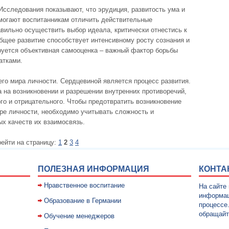
 Исследования показывают, что эрудиция, развитость ума и
омогают воспитанникам отличить действительные
вильно осуществить выбор идеала, критически отнестись к
бщее развитие способствует интенсивному росту сознания и
руется объективная самооценка – важный фактор борьбы
атками.
го мира личности. Сердцевиной является процесс развития.
а на возникновении и разрешении внутренних противоречий,
ого и отрицательного. Чтобы предотвратить возникновение
ре личности, необходимо учитывать сложность и
х качеств их взаимосвязь.
ейти на страницу:
1
2
3
4
ПОЛЕЗНАЯ ИНФОРМАЦИЯ
КОНТА
Нравственное воспитание
На сайте
информац
Образование в Германии
процессе
обращайт
Обучение менеджеров