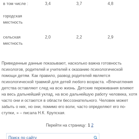
в том числе :
3,4
3,7
4,8
городская
местность
сельская
2,0
2,2
2,9
местность
Приведенные данные показывают, насколько важна готовность
психоло­гов, родителей и учителей к оказанию психологической
помощи детям. Как правило, развод родителей является
психологической травмой для детей лю­бого возраста. «Впечатления
детства оставляют след на всю жизнь. Детские переживания влияют
на весь дальнейший уклад, на всю дальнейшую работу человека, хотя
часто они и остаются в области бессознательного. Человек может
забыть о них, но они, помимо его воли, часто определяют его по­
ступки, » – писала Н.К. Крупская.
Перейти на страницу:
1
2