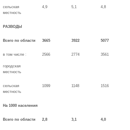
сельская
4,9
5,1
4,8
местность
РАЗВОДЫ
Всего по области
3665
3922
5077
в том числе :
2566
2774
3561
городская
местность
сельская
1099
1148
1516
местность
На 1000 населения
Всего по области
2,8
3,1
4,0