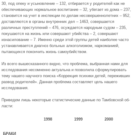
30, под опеку и усыновление – 132, отбира­ется у родителей как не
обеспечивающих нормальное воспитание – 32, убе­гает из дома – 237,
становится на учет в инспекции по делам несовершенно­летних – 952,
доставляются в органы внутренних дел – 1463, совершается
различных преступлений – 476, осуждается народным судом – 235,
покуша­ются на жизнь или совершают убийства – 2, совершают
изнасилование – 7. Именно среди этой группы детей наиболее часто
устанавливается диагноз больных алкоголизмом, наркоманией,
пытающихся покончить жизнь само­убийством.
Из всего вышесказанного видно, что проблема, выбранная нами для
ис­следования несомненно актуальна и позволила сформулировать
тему нашего научного поиска «Коррекция психики детей, переживших
развод родителей». Данная проблема составляет цель нашего
исследования.
Приведем лишь некоторые статистические данные по Тамбовской об­
ласти:
1998
1999
2000
БРАКИ