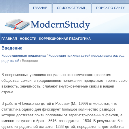
ГЛАВНАЯ
СПИСОК СТРАНИЦ
ПОИСК ПО САЙТУ
ГЛАВНАЯ
НОВОСТИ
КОРРЕКЦИОННАЯ ПЕДАГОГИКА
Введение
СОЦИАЛЬНАЯ ПЕДАГОГИКА
УЧЕБНЫЕ МАТЕРИАЛЫ
Коррекционная педагогика
/
Коррекция психики детей переживших развод
родителей
/ Введение
В современных условиях социально-экономического развития
общества, семьи, в традиционном понимании, продолжает терять свою
важность, зна­чимость, слабеют внутрисемейные связи в нашей
стране.
В работе «Положение детей в России» (М., 1999) отмечается, что
стати­стика одного дня фиксирует большое количество разводов,
которое достигает почти половины от зарегистрированных фактов, а
именно: вступает в брак – 3616, разводятся – 1534. В результате без
одного из родителей остается 1288 детей, передается в дом ребенка –