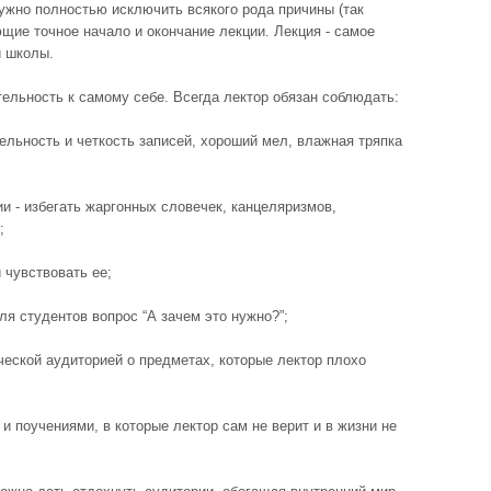
ужно полностью исключить всякого рода причины (так
щие точное начало и окончание лекции. Лекция - самое
й школы.
ельность к самому себе. Всегда лектор обязан соблюдать:
тельность и четкость записей, хороший мел, влажная тряпка
ии - избегать жаргонных словечек, канцеляризмов,
;
 чувствовать ее;
ля студентов вопрос “А зачем это нужно?”;
ческой аудиторией о предметах, которые лектор плохо
и поучениями, в которые лектор сам не верит и в жизни не