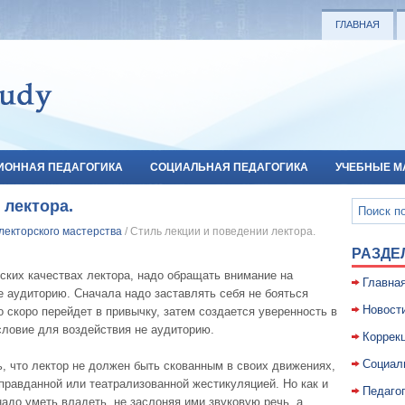
ГЛАВНАЯ
ИОННАЯ ПЕДАГОГИКА
СОЦИАЛЬНАЯ ПЕДАГОГИКА
УЧЕБНЫЕ М
 лектора.
лекторского мастерства
/ Стиль лекции и поведении лектора.
РАЗДЕ
еских качествах лектора, надо обращать внимание на
Главна
е аудиторию. Сначала надо заставлять себя не бояться
Новост
о скоро перейдет в привычку, затем создается уверенность в
словие для воздействия не аудиторию.
Коррекц
Социал
, что лектор не должен быть скованным в своих движениях,
правданной или театрализованной жестикуляцией. Но как и
Педаго
адо уметь владеть, не заслоняя ими звуковую речь, а