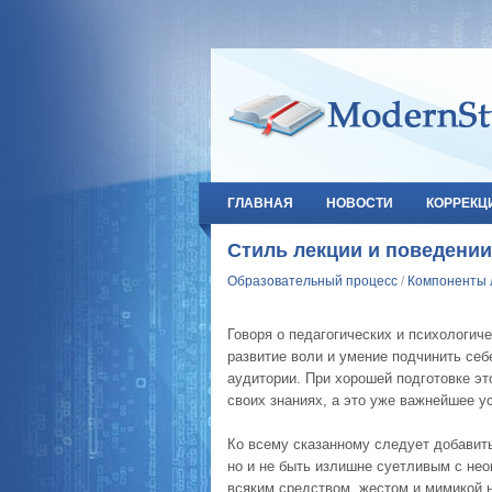
ГЛАВНАЯ
НОВОСТИ
КОРРЕКЦ
Стиль лекции и поведении
Образовательный процесс
/
Компоненты 
Говоря о педагогических и психологич
развитие воли и умение подчинить себ
аудитории. При хорошей подготовке эт
своих знаниях, а это уже важнейшее у
Ко всему сказанному следует добавить
но и не быть излишне суетливым с нео
всяким средством, жестом и мимикой н