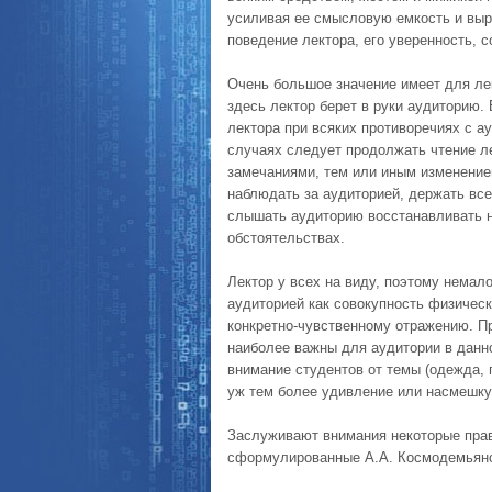
усиливая ее смысловую емкость и выр
поведение лектора, его уверенность, с
Очень большое значение имеет для лек
здесь лектор берет в руки аудиторию.
лектора при всяких противоречиях с а
случаях следует продолжать чтение л
замечаниями, тем или иным изменение
наблюдать за аудиторией, держать все
слышать аудиторию восстанавливать 
обстоятельствах.
Лектор у всех на виду, поэтому немал
аудиторией как совокупность физичес
конкретно-чувственному отражению. Пр
наиболее важны для аудитории в данно
внимание студентов от темы (одежда, 
уж тем более удивление или насмешку
Заслуживают внимания некоторые прав
сформулированные А.А. Космодемьян