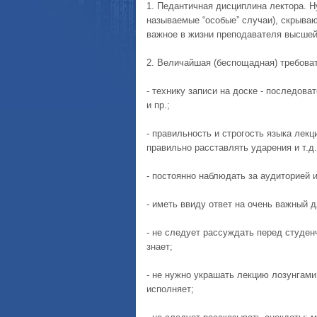
1. Педантичная дисциплина лектора. Н
называемые “особые” случаи), скрываю
важное в жизни преподавателя высше
2. Величайшая (беспощадная) требоват
- технику записи на доске - последова
и пр.;
- правильность и строгость языка лекц
правильно расставлять ударения и т.д.
- постоянно наблюдать за аудиторией и
- иметь ввиду ответ на очень важный д
- не следует рассуждать перед студен
знает;
- не нужно украшать лекцию лозунгами 
исполняет;