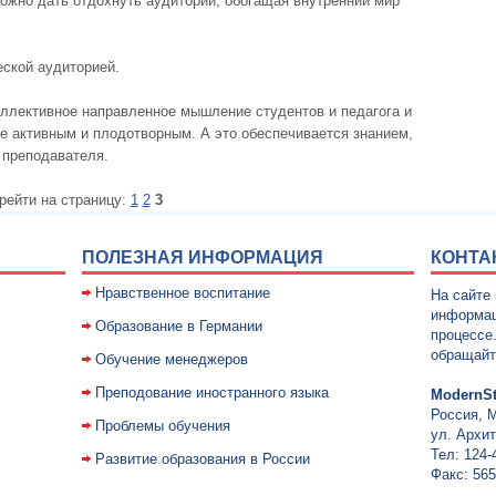
можно дать отдохнуть аудитории, обогащая внутренний мир
еской аудиторией.
оллективное направленное мышление студентов и педагога и
е активным и плодотворным. А это обеспечивается знанием,
 преподавателя.
рейти на страницу:
1
2
3
ПОЛЕЗНАЯ ИНФОРМАЦИЯ
КОНТА
Нравственное воспитание
На сайте
информац
Образование в Германии
процессе
обращайт
Обучение менеджеров
Преподование иностранного языка
ModernSt
Россия, 
Проблемы обучения
ул. Архит
Тел: 124-
Развитие образования в России
Факс: 565