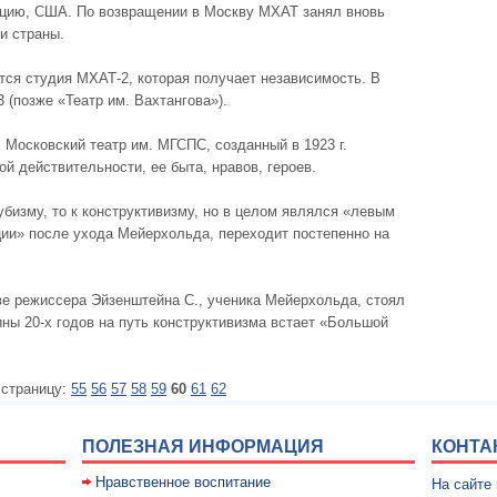
анцию, США. По возвращении в Москву МХАТ занял вновь
и страны.
ется студия МХАТ-2, которая получает независимость. В
 (позже «Театр им. Вахтангова»).
 Московский театр им. МГСПС, созданный в 1923 г.
 действительности, ее быта, нравов, героев.
убизму, то к конструктивизму, но в целом являлся «левым
ции» после ухода Мейерхольда, переходит постепенно на
ве режиссера Эйзенштейна С., ученика Мейерхольда, стоял
ины 20-х годов на путь конструктивизма встает «Большой
 страницу:
55
56
57
58
59
60
61
62
ПОЛЕЗНАЯ ИНФОРМАЦИЯ
КОНТА
Нравственное воспитание
На сайте