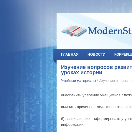
ГЛАВНАЯ
НОВОСТИ
КОРРЕКЦ
Изучение вопросов развит
уроках истории
Учебные материалы
/ Изучение вопросов 
обеспечить усвоение учащимися сложно
выявить причинно-следственные связи 
б) развиваюшие – сформировать у уча
информации;