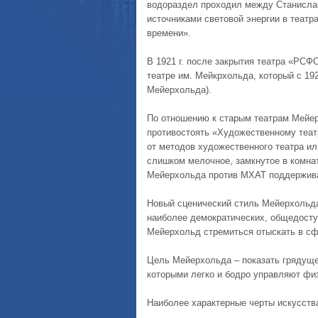
водораздел проходил между Станисл
источниками световой энергии в теат
времени».
В 1921 г. после закрытия театра «РСФС
театре им. Мейкрхольда, который с 19
Мейерхольда).
По отношению к старым театрам Мейе
противостоять «Художественному теат
от методов художественного театра и
слишком мелочное, замкнутое в комнат
Мейерхольда против МХАТ поддержив
Новый сценический стиль Мейерхольда
наиболее демократических, общедосту
Мейерхольд стремиться отыскать в сфе
Цель Мейерхольда – показать грядуще
которыми легко и бодро управляют фи
Наиболее характерные черты искусств