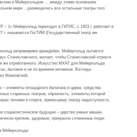
авским и Мейерхольдом … между этими основными
ральном мире …размещались все остальные театры того
Р – 1» Мейерхольд переходит в ГИТИС, с 1923 г. работает в
27 г. называется ГосТИМ (Государственный театр им.
рхольд непримиримо враждебен. Мейерхольд пытается
ру» Станиславского, желает, чтобы Станиславский отрекся
ли же отработанного. Искусство МХАТ для Мейерхольда
ах, бытовое и не по времени интимное. Взгляды
ал Маяковский.
 – элементы площадного балагана и цирка, средства
пных старинных театров, образность, элементы которой
рах техники и спорта, принесшему театру недоступность.
е социалистическое будущее – царство умных машин,
зически крепкие, здоровые, прекрасно сложенные люди.
а Мейерхольда: