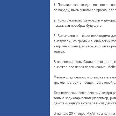
1. Политическая тенденциозность – п
ее победу, высмеивали ее врагов, сл
2. Конструктивизм декорации – декора
показывая прообраз будущего.
3. Биомеханика – была необходима для
выступали без грима и сценических ко
например синих), то свои эмоции выра
театра.
В основе системы Станиславского леж
выражал все через переживания, Мейе
Мейерхольд считал, что выражать эмо
трюков повторить проще, чем второй р
Станиславский свою систему театра р
только задикларировал (например, ритм
действий одного актера зависит действ
В начале 20-х годов МХАТ «выпал» на 