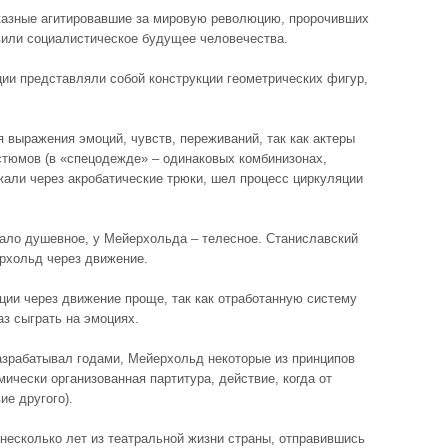
оказные агитировавшие за мировую революцию, пророчивших
авили социалистическое будущее человечества.
ции представляли собой конструкции геометрических фигур,
 выражения эмоций, чувств, переживаний, так как актеры
стюмов (в «спецодежде» – одинаковых комбинизонах,
жали через акробатические трюки, шел процесс циркуляции
ало душевное, у Мейерхольда – телесное. Станиславский
рхольд через движение.
ции через движение проще, так как отработанную систему
аз сыграть на эмоциях.
азрабатывал годами, Мейерхольд некоторые из принципов
ически организованная партитура, действие, когда от
ие другого).
несколько лет из театральной жизни страны, отправившись