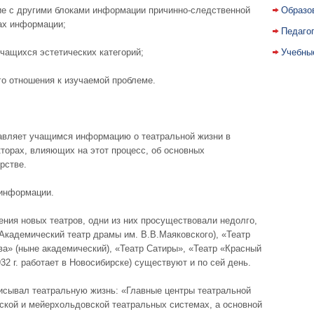
е с другими блоками информации причинно-следственной
Образо
ках информации;
Педаго
чащихся эстетических категорий;
Учебны
о отношения к изучаемой проблеме.
тавляет учащимся информацию о театральной жизни в
кторах, влияющих на этот процесс, об основных
рстве.
 информации.
вения новых театров, одни из них просуществовали недолго,
Академический театр драмы им. В.В.Маяковского), «Театр
ва» (ныне академический), «Театр Сатиры», «Театр «Красный
932 г. работает в Новосибирске) существуют и по сей день.
писывал театральную жизнь: «Главные центры театральной
ской и мейерхольдовской театральных системах, а основной