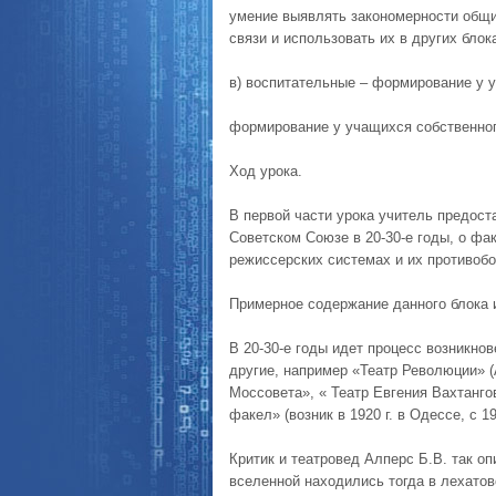
умение выявлять закономерности общи
связи и использовать их в других бло
в) воспитательные – формирование у у
формирование у учащихся собственног
Ход урока.
В первой части урока учитель предос
Советском Союзе в 20-30-е годы, о фа
режиссерских системах и их противобо
Примерное содержание данного блока
В 20-30-е годы идет процесс возникно
другие, например «Театр Революции» (
Моссовета», « Театр Евгения Вахтанго
факел» (возник в 1920 г. в Одессе, с 1
Критик и театровед Алперс Б.В. так о
вселенной находились тогда в лехатов