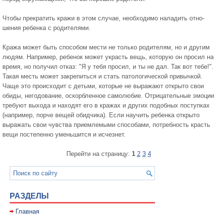
Чтобы прекратить кражи в этом случае, необходимо наладить отно­
шения ребенка с родителями.
Кража может быть способом мести не только родителям, но и дру­гим
людям. Например, ребенок может украсть вещь, которую он просил на
время, но получил отказ: "Я у тебя просил, и ты не дал. Так вот тебе!".
Та­кая месть может закрепиться и стать патологической привычкой.
Чаще это происходит с детьми, которые не выражают открыто свои
обиды, него­дование, оскорбленное самолюбие. Отрицательные эмоции
требуют вы­хода и находят его в кражах и других подобных поступках
(например, пор­че вещей обидчика). Если научить ре­бенка открыто
выражать свои чувст­ва приемлемыми способами, потреб­ность красть
вещи постепенно умень­шится и исчезнет.
Перейти на страницу:
1
2
3
4
РАЗДЕЛЫ
Главная