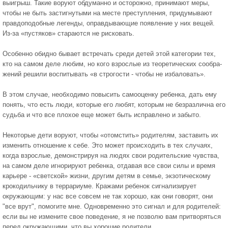
выигрыш. Такие воруют обдуманно и осторожно, принимают меры,
чтобы не быть застигну­тыми на месте преступления, при­думывают
правдоподобные легенды, оправдывающие появление у них ве­щей.
Из-за «пустяков» стараются не рисковать.
Особенно обидно бывает встре­чать среди детей этой категории тех,
кто на самом деле любим, но кого взрослые из теоретических сообра­
жений решили воспитывать «в стро­гости - чтобы не избаловать».
В этом случае, необходимо по­высить самооценку ребенка, дать ему
понять, что есть люди, которые его любят, которым не безразлична его
судьба и что все плохое еще может быть исправлено и забыто.
Некоторые дети воруют, что­бы «отомстить» родителям, заста­вить их
изменить отношение к себе. Это может происходить в тех случаях,
когда взрослые, демонстрируя на людях свои родительские чувства,
на самом деле игнорируют ре­бенка, отдавая все свои силы и время
карьере - «светской» жизни, другим детям в семье, экзотическому
крокодильчику в террариуме. Кражами ребенок сигнализирует
окружающим: у нас все совсем не так хорошо, как они говорят, они
"все врут", помогите мне. Одновременно это сигнал и для роди­телей:
если вы не измените свое по­ведение, я не позволю вам притворять­ся
перед окружающими, что вы хоро­шие родители.