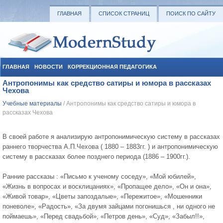
ГЛАВНАЯ
СПИСОК СТРАНИЦ
ПОИСК ПО САЙТУ
ГЛАВНАЯ
НОВОСТИ
КОРРЕКЦИОННАЯ ПЕДАГОГИКА
Антропонимы как средство сатиры и юмора в рассказах
СОЦИАЛЬНАЯ ПЕДАГОГИКА
УЧЕБНЫЕ МАТЕРИАЛЫ
Чехова
Учебные материалы
/ Антропонимы как средство сатиры и юмора в
рассказах Чехова
В своей работе я анализирую антропонимическую систему в рассказах
раннего творчества А.П.Чехова ( 1880 – 1883гг. ) и антропонимическую
систему в рассказах более позднего периода (1886 – 1900гг.).
Ранние рассказы : «Письмо к ученому соседу», «Мой юбилей»,
«Жизнь в вопросах и восклицаниях», «Пропащее дело», «Он и она»,
«Живой товар», «Цветы запоздалые», «Пережитое», «Мошенники
поневоле», «Радость», «За двумя зайцами погонишься , ни одного не
поймаешь», «Перед свадьбой», «Петров день», «Суд», «Забыл!!»,