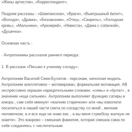
«Жены артистов», «Корреспондент».
Поздние рассказы : «Шампанское», «Враги», «Выигрышный билет»,
«Володя», «Драма», «Беззаконие», «Отец», «Свирель», «Холодная
кровь», «Мальчики», «Архиерей», «Невеста», «Дама с собачкой»,
«Душечка».
Основная часть :
· Антропонимы рассказов раннего периода :
1. В рассказе «Письмо к ученому соседу»:
Антропоним Василий Семи-Булатов - персонаж, неполная модель.
Антропоним апеллятивно – мотивирован, формальная мотивация. АВ
экспрессивно окрашен нарицательными словами: «семь» и «булат» , в
значении «еще сильнее». Антропоним выполняет функцию сатиры и
юмора , сам себя именует «жалким старичком» или «вы изволили
поселиться в нашей части света по соседству со мной , мелким
человечком, а я все еще не знаю вас , а вы меня стрек0озу жалкую не
знаете». Это жанрово – смешная фамилия, которая смешна сама по
себе соединяясь с числительным.