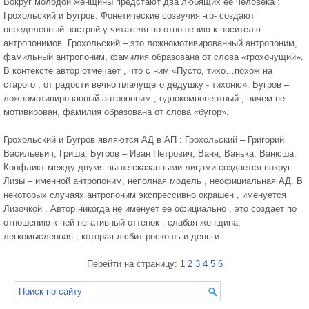
Вокруг молодой женщины предстают два любящих ее человека :
Грохольский и Бугров. Фонетические созвучия -гр- создают
определенный настрой у читателя по отношению к носителю
антропонимов. Грохольский – это ложномотивированный антропоним,
фамильный антропоним, фамилия образована от слова «грохочущий».
В контексте автор отмечает , что с ним «Пусто, тихо…похож на
старого , от радости вечно плачущего дедушку - тихоню». Бугров –
ложномотивированный антропоним , однокомпонентный , ничем не
мотивирован, фамилия образована от слова «бугор».
Грохольский и Бугров являются АД в АП : Грохольский – Григорий
Васильевич, Гриша; Бугров – Иван Петрович, Ваня, Ванька, Ванюша.
Конфликт между двумя выше сказанными лицами создается вокруг
Лизы – именной антропоним, неполная модель , неофициальная АД. В
некоторых случаях антропоним экспрессивно окрашен , именуется
Лизочкой . Автор никогда не именует ее официально , это создает по
отношению к ней негативный оттенок : слабая женщина,
легкомысленная , которая любит роскошь и деньги.
Перейти на страницу:
1
2
3
4
5
6