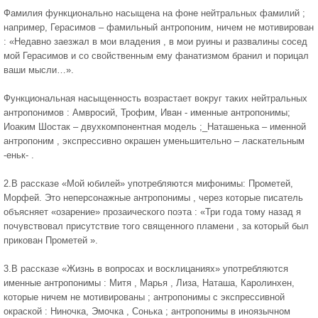
Фамилия функционально насыщена на фоне нейтральных фамилий ;
например, Герасимов – фамильный антропоним, ничем не мотивирован
: «Недавно заезжал в мои владения , в мои руины и развалины сосед
мой Герасимов и со свойственным ему фанатизмом бранил и порицал
ваши мысли…».
Функциональная насыщенность возрастает вокруг таких нейтральных
антропонимов : Амвросий, Трофим, Иван - именные антропонимы;
Иоаким Шостак – двухкомпонентная модель ;_Наташенька – именной
антропоним , экспрессивно окрашен уменьшительно – ласкательным
-еньк- .
2.В рассказе «Мой юбилей» употребляются мифонимы: Прометей,
Морфей. Это неперсонажные антропонимы , через которые писатель
объясняет «озарение» прозаического поэта : «Три года тому назад я
почувствовал присутствие того священного пламени , за который был
прикован Прометей ».
3.В рассказе «Жизнь в вопросах и восклицаниях» употребляются
именные антропонимы : Митя , Марья , Лиза, Наташа, Каролинхен,
которые ничем не мотивированы ; антропонимы с экспрессивной
окраской : Ниночка, Эмочка , Сонька ; антропонимы в иноязычном