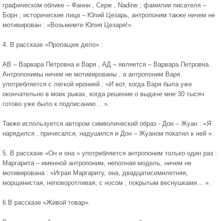
графическом облике – Фанни , Серж , Nadine ; фамилии писателя –
Борн ; исторические лица – Юлий Цезарь, антропоним также ничем не
мотивирован : «Возьмемте Юлия Цезаря!».
4. В рассказе «Пропащее дело» :
АВ – Варвара Петровна и Варя , АД – является – Варвара Петровна.
Антропонимы ничем не мотивированы , а антропоним Варя
употребляется с легкой иронией : «И вот, когда Варя была уже
окончательно в моих рыках, когда решение о выдаче мне 30 тысяч
готово уже было к подписанию… ».
Также используется автором символический образ - Дон – Жуан : «Я
нарядился , причесался, надушился и Дон – Жуаном покатил к ней ».
5. В рассказе «Он и она » употребляется антропоним только один раз :
Маргарита – именной антропоним, неполная модель, ничем не
мотивирована : «Играя Маргариту, она, двадцатисемилетняя,
морщинистая, неповоротливая, с носом , покрытым веснушками… ».
6.В рассказе «Живой товар».