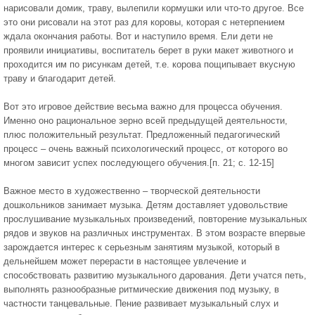
нарисовали домик, траву, вылепили кормушки или что-то другое. Все
это они рисовали на этот раз для коровы, которая с нетерпением
ждала окончания работы. Вот и наступило время. Ели дети не
проявили инициативы, воспитатель берет в руки макет животного и
проходится им по рисункам детей, т.е. корова пощипывает вкусную
траву и благодарит детей.
Вот это игровое действие весьма важно для процесса обучения.
Именно оно рациональное зерно всей предыдущей деятельности,
плюс положительный результат. Предложенный педагогический
процесс – очень важный психологический процесс, от которого во
многом зависит успех последующего обучения.[п. 21; с. 12-15]
Важное место в художественно – творческой деятельности
дошкольников занимает музыка. Детям доставляет удовольствие
прослушивание музыкальных произведений, повторение музыкальных
рядов и звуков на различных инструментах. В этом возрасте впервые
зарождается интерес к серьезным занятиям музыкой, который в
дельнейшем может перерасти в настоящее увлечение и
способствовать развитию музыкального дарования. Дети учатся петь,
выполнять разнообразные ритмические движения под музыку, в
частности танцевальные. Пение развивает музыкальный слух и