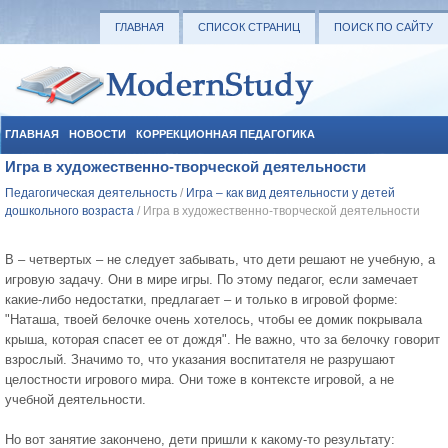
ГЛАВНАЯ
СПИСОК СТРАНИЦ
ПОИСК ПО САЙТУ
ГЛАВНАЯ
НОВОСТИ
КОРРЕКЦИОННАЯ ПЕДАГОГИКА
Игра в художественно-творческой деятельности
СОЦИАЛЬНАЯ ПЕДАГОГИКА
УЧЕБНЫЕ МАТЕРИАЛЫ
Педагогическая деятельность
/
Игра – как вид деятельности у детей
дошкольного возраста
/ Игра в художественно-творческой деятельности
В – четвертых – не следует забывать, что дети решают не учебную, а
игровую задачу. Они в мире игры. По этому педагог, если замечает
какие-либо недостатки, предлагает – и только в игровой форме:
"Наташа, твоей белочке очень хотелось, чтобы ее домик покрывала
крыша, которая спасет ее от дождя". Не важно, что за белочку говорит
взрослый. Значимо то, что указания воспитателя не разрушают
целостности игрового мира. Они тоже в контексте игровой, а не
учебной деятельности.
Но вот занятие закончено, дети пришли к какому-то результату: