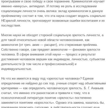
проигрываем и свою победу и свое поражение. Криминология изучает
именно «ми­нусы», антиидеал. И потому ее роль в исследовании
социализации личности очень велика: вклад криминологии в данную
проблематику состоит в том, что эта наука создает модель социально
НЕзрелой личности, прогнозирует возможные ошибки воспитания и их
последствия.
Многие науки не обходят стороной социальную зрелость личности, а
для та­кой относительно новой области человекознания, как
акмеология (от греч. акме — расцвет), это стержневая проблема.
Собственно говоря, сам предмет акмеологии — феномен зрелости
человека. В сфере внимания этой науки — про­цесс и результат
достижения человеком вершин как индивидом, личностью, субъектом
деятельности (в том числе и профессиональной) и
индивидуальностью.
Но что же имеется в виду под «зрелостью человека»? Единое
определение не найдено до сих пор, ученые спорят над объективными
критериями — как опреде­лить человеческую зрелость. Б. Г. Ананьев
считал, что именно эти разногласия и привели к тому, что в
психологической литературе понятие «зрелость» постепен­но
заменяется понятием «взрослость». Однако эта замена, казалось бы,
призван­ная прояснить ситуацию, в действительности создает еще