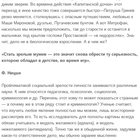
диким зверем. Во времена действия «Капитанской дочки» этот
переход в иное качество тоже совершается быстро—Петруша Гринев
резко меняется, столкнувшись с опасным пу­тешествием, любовью к
Маше Мироновой, дуэлью, Пуга­чевским бунтом. А вот Митрофан,
насколько мы можем предположить, так до старости и останется в
мальчиках под крылом госпожи Простаковой — «в недорослях». Зна­
чит, дело не в биологическом взрослении. А в чем же?
«Стать зрелым му­жем — это значит снова обрести ту серьезность,
которою обладал в детстве, во время игр».
Ф. Ницше
Проблематикой социальной зрелости личности зани­маются различные
науки. К ним относятся педагогика, психология, социология,
криминология и др. Перечень этот кому-то может показаться странным
— а почему же в этом ряду стоит и криминология? Ученые считают,
что изучить любое явление полностью мы можем, лишь всесторонне
рассмотрев его. То есть исследователь для полноты картины всегда
обязан учитывать и модель желаемого (идеала), и модель
нежелаемого (антиидеала). Точно так же в обыден­ной жизни, задумав
какое-то ответственное дело, мы обычно заранее мысленно