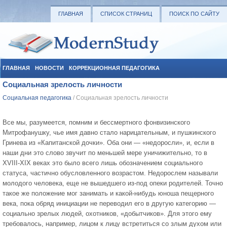
ГЛАВНАЯ
СПИСОК СТРАНИЦ
ПОИСК ПО САЙТУ
ГЛАВНАЯ
НОВОСТИ
КОРРЕКЦИОННАЯ ПЕДАГОГИКА
Социальная зрелость личности
СОЦИАЛЬНАЯ ПЕДАГОГИКА
УЧЕБНЫЕ МАТЕРИАЛЫ
Социальная педагогика
/ Социальная зрелость личности
Все мы, разумеется, помним и бессмертного фонвизинского
Митрофанушку, чье имя давно стало нарицательным, и пушкинского
Гринева из «Капитанской дочки». Оба они — «недоросли», и, если в
наши дни это слово звучит по меньшей мере уничижительно, то в
XVIII-XIX веках это было всего лишь обозначением соци­ального
статуса, частично обусловленного возрастом. Недорослем называли
мо­лодого человека, еще не вышедшего из-под опеки родителей. Точно
такое же поло­жение мог занимать и какой-нибудь юноша пещерного
века, пока обряд инициации не переводил его в другую категорию —
социально зрелых людей, охотников, «добытчиков». Для этого ему
требовалось, например, лицом к лицу встретиться со злым духом или