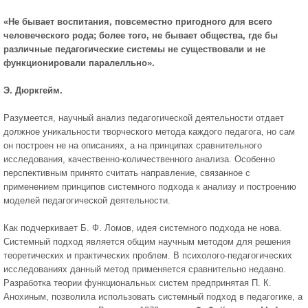
«Не бывает воспитания, повсеместно пригодного для всего
человеческо­го рода; более того, не бывает общества, где бы
различные педагогические системы не существовали и не
функционировали паралелльно».
Э. Дюркгейм.
Разумеется, научный анализ педагогической деятель­ности отдает
должное уникальности творческого метода каждого педагога, но сам
он построен не на описаниях, а на принципах сравнительного
исследования, качественно-количественного анализа. Особенно
перспективным при­нято считать направление, связанное с
применением прин­ципов системного подхода к анализу и построению
моде­лей педагогической деятельности.
Как подчеркивает Б. Ф. Ломов, идея системного подхода не нова.
Системный подход является общим научным методом для решения
теоретических и практи­ческих проблем. В психолого-педагогических
исследованиях данный метод применяется сравнительно недавно.
Разработка теории функциональных систем предпринятая П. К.
Анохиным, позволила использовать системный подход в педагогике, а