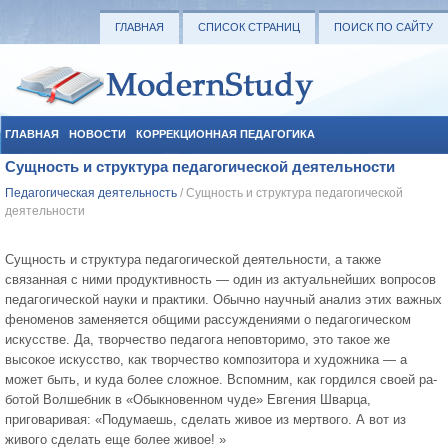
ГЛАВНАЯ
СПИСОК СТРАНИЦ
ПОИСК ПО САЙТУ
ГЛАВНАЯ
НОВОСТИ
КОРРЕКЦИОННАЯ ПЕДАГОГИКА
Сущность и структура педагогической деятельности
СОЦИАЛЬНАЯ ПЕДАГОГИКА
УЧЕБНЫЕ МАТЕРИАЛЫ
Педагогическая деятельность
/ Сущность и структура педагогической
деятельности
Сущность и структура педагогической деятельности, а также
связанная с ними продуктивность — один из актуальнейших вопросов
педагогической науки и прак­тики. Обычно научный анализ этих важных
феноменов заменяется общими рас­суждениями о педагогическом
искусстве. Да, творчество педагога неповторимо, это такое же
высокое искусство, как творчество композитора и художника — а
может быть, и куда более сложное. Вспомним, как гордился своей ра­
ботой Волшебник в «Обыкновенном чуде» Евгения Швар­ца,
приговаривая: «Подумаешь, сделать живое из мертво­го. А вот из
живого сделать еще более живое! »