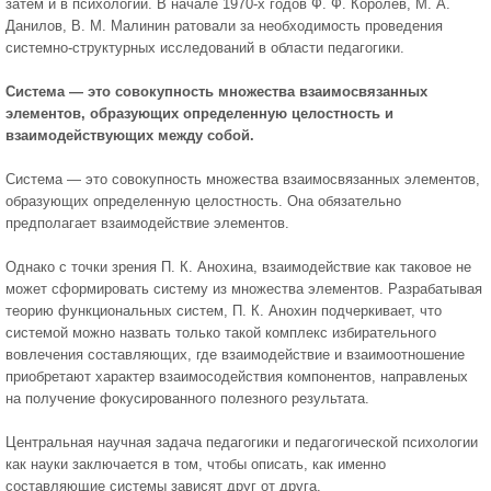
затем и в психологии. В начале 1970-х годов Ф. Ф. Королев, М. А.
Данилов, В. М. Малинин ратовали за необходимость проведения
системно-структурных исследований в области педагогики.
Система — это совокуп­ность множества вза­имосвязанных
элемен­тов, образующих определенную целост­ность и
взаимодейству­ющих между собой.
Система — это совокупность множества взаимосвязанных элементов,
образующих определенную целостность. Она обязательно
предполагает взаимодействие элементов.
Однако с точки зрения П. К. Анохина, взаимодействие как таковое не
может сформировать систему из множества элементов. Разрабатывая
теорию функциональных систем, П. К. Анохин подчеркивает, что
системой можно назвать только такой комплекс избирательного
вовлечения составляющих, где взаимодействие и взаимоотношение
приобретают характер взаимосодействия компонентов, направленых
на получение фокусированного полезного результата.
Центральная научная задача педагогики и педагогической психологии
как науки заключается в том, чтобы описать, как именно
составляющие системы зависят друг от друга.