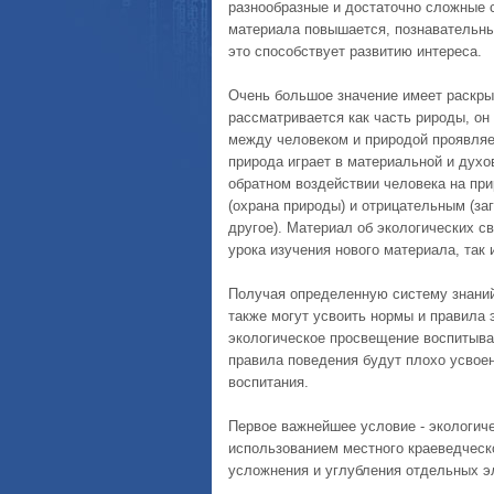
разнообразные и достаточно сложные 
материала повышается, познавательны
это способствует развитию интереса.
Очень большое значение имеет раскры
рассматривается как часть рироды, он
между человеком и природой проявляет
природа играет в материальной и духо
обратном воздействии человека на пр
(охрана природы) и отрицательным (за
другое). Материал об экологических 
урока изучения нового материала, так
Получая определенную систему знаний 
также могут усвоить нормы и правила э
экологическое просвещение воспитыва
правила поведения будут плохо усвоен
воспитания.
Первое важнейшее условие - экологич
использованием местного краеведческо
усложнения и углубления отдельных эл