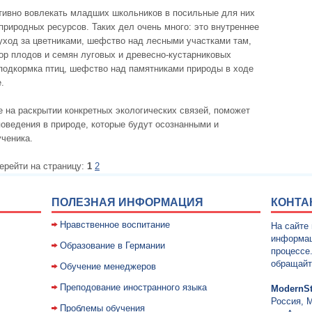
ктивно вовлекать младших школьников в посильные для них
природных ресурсов. Таких дел очень много: это внутреннее
уход за цветниками, шефство над лесными участками там,
бор плодов и семян луговых и древесно-кустарниковых
 подкормка птиц, шефство над памятниками природы в ходе
.
е на раскрытии конкретных экологических связей, поможет
оведения в природе, которые будут осознанными и
ченика.
ерейти на страницу:
1
2
ПОЛЕЗНАЯ ИНФОРМАЦИЯ
КОНТА
Нравственное воспитание
На сайте
информац
Образование в Германии
процессе
обращайт
Обучение менеджеров
Преподование иностранного языка
ModernSt
Россия, 
Проблемы обучения