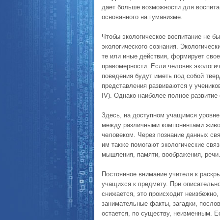
дает больше возможности для воспита
основанного на гуманизме.
Чтобы экологическое воспитание не б
экологического сознания. Экологическ
те или иные действия, формирует свое
правомерности. Если человек экологич
поведения будут иметь под собой твер
представления развиваются у учеников
IV). Однако наиболее полное развитие
Здесь, на доступном учащимся уровне
между различными компонентами живой
человеком. Через познание данных св
им также помогают экологические связ
мышления, памяти, воображения, речи
Постоянное внимание учителя к раскр
учащихся к предмету. При описательно
снижается, это происходит неизбежно,
занимательные факты, загадки, послов
остается, по существу, неизменным. 